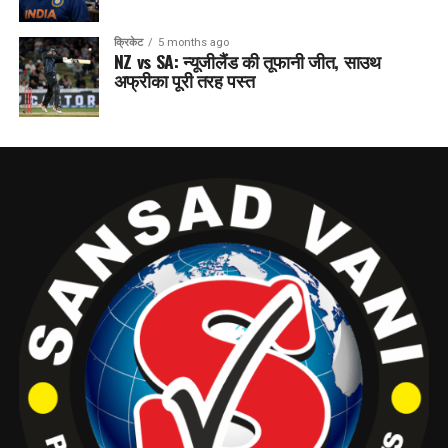
क्रिकेट
5 months ago
NZ vs SA: न्यूजीलैंड की तूफानी जीत, साउथ
अफ्रीका पूरी तरह पस्त