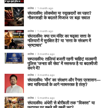
आलेख
1 month ago
संपादकीय: लोकसेवा या रसूखदारों का पहरा?
नौकरशाही के बदलते मिजाज पर बड़ा सवाल
आलेख
1 month ago
संपादकीय: क्या राम मंदिर का चढ़ावा सत्ता के
गलियारों में सुरक्षित है? या ‘सत्ता के संरक्षण में
भ्रष्टाचार’
आलेख
3 months ago
सम्पादकीय: तालियां बजती रहनी चाहिए! मालवणी
पुलिस ‘जनता की सेवा’ में मसरूफ है या बदतमीजी
करने में?
आलेख
3 months ago
संपादकीय: ‘मौन’ का संरक्षण और रेंगता प्रशासन—
क्या माफियाओं के आगे नतमस्तक है तंत्र?
आलेख
5 months ago
संपादकीय: अंधेरी से बोरीवली तक “विकास” या
फुटपाथ पर कब्ज़े की खुली छूट?