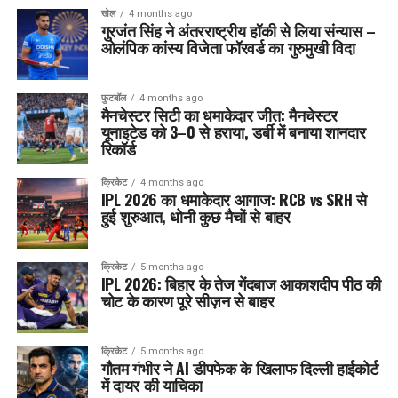
खेल
4 months ago
गुरजंत सिंह ने अंतरराष्ट्रीय हॉकी से लिया संन्यास –
ओलंपिक कांस्य विजेता फॉरवर्ड का गुरुमुखी विदा
फुटबॉल
4 months ago
मैनचेस्टर सिटी का धमाकेदार जीत: मैनचेस्टर
यूनाइटेड को 3–0 से हराया, डर्बी में बनाया शानदार
रिकॉर्ड
क्रिकेट
4 months ago
IPL 2026 का धमाकेदार आगाज: RCB vs SRH से
हुई शुरुआत, धोनी कुछ मैचों से बाहर
क्रिकेट
5 months ago
IPL 2026: बिहार के तेज गेंदबाज आकाशदीप पीठ की
चोट के कारण पूरे सीज़न से बाहर
क्रिकेट
5 months ago
गौतम गंभीर ने AI डीपफेक के खिलाफ दिल्ली हाईकोर्ट
में दायर की याचिका