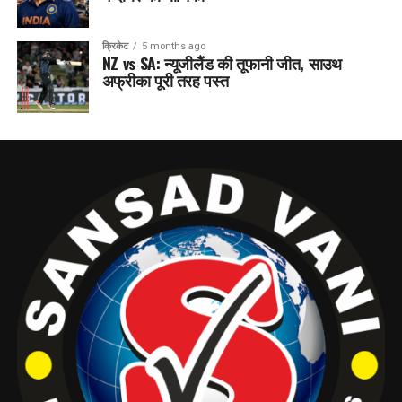
क्रिकेट
5 months ago
NZ vs SA: न्यूजीलैंड की तूफानी जीत, साउथ
अफ्रीका पूरी तरह पस्त