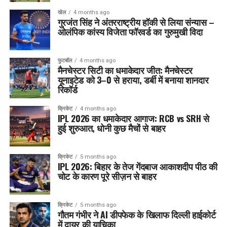
खेल
4 months ago
गुरजंत सिंह ने अंतरराष्ट्रीय हॉकी से लिया संन्यास –
ओलंपिक कांस्य विजेता फॉरवर्ड का गुरुमुखी विदा
फुटबॉल
4 months ago
मैनचेस्टर सिटी का धमाकेदार जीत: मैनचेस्टर
यूनाइटेड को 3–0 से हराया, डर्बी में बनाया शानदार
रिकॉर्ड
क्रिकेट
4 months ago
IPL 2026 का धमाकेदार आगाज: RCB vs SRH से
हुई शुरुआत, धोनी कुछ मैचों से बाहर
क्रिकेट
5 months ago
IPL 2026: बिहार के तेज गेंदबाज आकाशदीप पीठ की
चोट के कारण पूरे सीज़न से बाहर
क्रिकेट
5 months ago
गौतम गंभीर ने AI डीपफेक के खिलाफ दिल्ली हाईकोर्ट
में दायर की याचिका