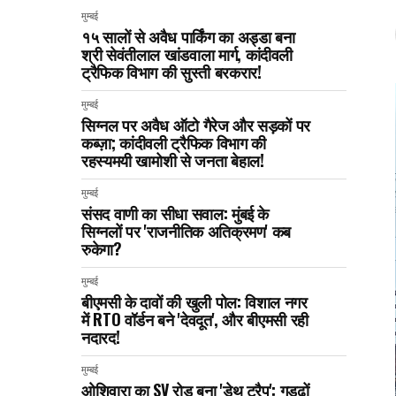
मुम्बई
१५ सालों से अवैध पार्किंग का अड्डा बना
श्री सेवंतीलाल खांडवाला मार्ग, कांदीवली
ट्रैफिक विभाग की सुस्ती बरकरार!
मुम्बई
सिग्नल पर अवैध ऑटो गैरेज और सड़कों पर
कब्ज़ा; कांदीवली ट्रैफिक विभाग की
रहस्यमयी खामोशी से जनता बेहाल!
मुम्बई
संसद वाणी का सीधा सवाल: मुंबई के
सिग्नलों पर 'राजनीतिक अतिक्रमण' कब
रुकेगा?
मुम्बई
बीएमसी के दावों की खुली पोल: विशाल नगर
में RTO वॉर्डन बने 'देवदूत', और बीएमसी रही
नदारद!
मुम्बई
ओशिवारा का SV रोड बना 'डेथ ट्रैप': गड्ढों