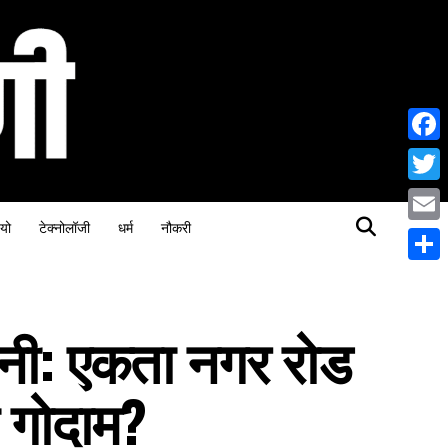
Face
Twitt
यो
टेक्नोलॉजी
धर्म
नौकरी
Email
Share
ानी: एकता नगर रोड
ा गोदाम?