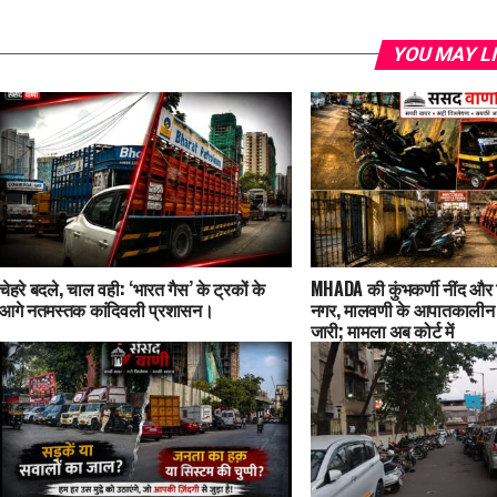
YOU MAY L
चेहरे बदले, चाल वही: ‘भारत गैस’ के ट्रकों के
MHADA की कुंभकर्णी नींद और
आगे नतमस्तक कांदिवली प्रशासन।
नगर, मालवणी के आपातकालीन रा
जारी; मामला अब कोर्ट में