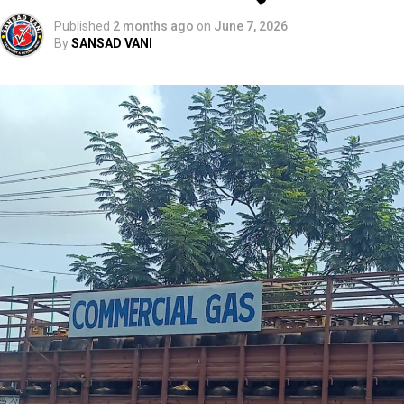
Published
2 months ago
on
June 7, 2026
By
SANSAD VANI