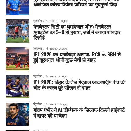
ओलंपिक कांस्य विजेता फॉरवर्ड का गुरुमुखी विदा
फुटबॉल
4 months ago
मैनचेस्टर सिटी का धमाकेदार जीत: मैनचेस्टर
यूनाइटेड को 3–0 से हराया, डर्बी में बनाया शानदार
रिकॉर्ड
क्रिकेट
4 months ago
IPL 2026 का धमाकेदार आगाज: RCB vs SRH से
हुई शुरुआत, धोनी कुछ मैचों से बाहर
क्रिकेट
5 months ago
IPL 2026: बिहार के तेज गेंदबाज आकाशदीप पीठ की
चोट के कारण पूरे सीज़न से बाहर
क्रिकेट
5 months ago
गौतम गंभीर ने AI डीपफेक के खिलाफ दिल्ली हाईकोर्ट
में दायर की याचिका