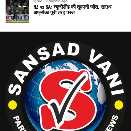
क्रिकेट
5 months ago
NZ vs SA: न्यूजीलैंड की तूफानी जीत, साउथ
अफ्रीका पूरी तरह पस्त