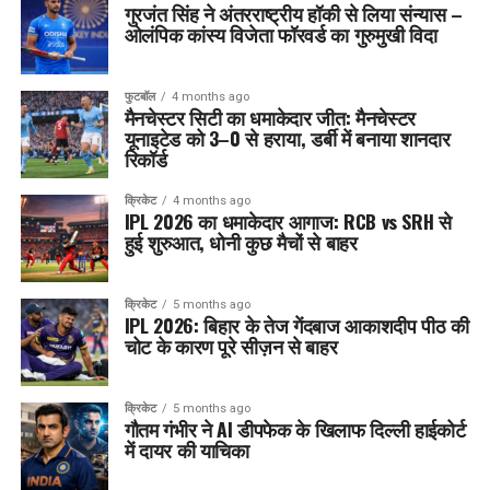
गुरजंत सिंह ने अंतरराष्ट्रीय हॉकी से लिया संन्यास –
ओलंपिक कांस्य विजेता फॉरवर्ड का गुरुमुखी विदा
फुटबॉल
4 months ago
मैनचेस्टर सिटी का धमाकेदार जीत: मैनचेस्टर
यूनाइटेड को 3–0 से हराया, डर्बी में बनाया शानदार
रिकॉर्ड
क्रिकेट
4 months ago
IPL 2026 का धमाकेदार आगाज: RCB vs SRH से
हुई शुरुआत, धोनी कुछ मैचों से बाहर
क्रिकेट
5 months ago
IPL 2026: बिहार के तेज गेंदबाज आकाशदीप पीठ की
चोट के कारण पूरे सीज़न से बाहर
क्रिकेट
5 months ago
गौतम गंभीर ने AI डीपफेक के खिलाफ दिल्ली हाईकोर्ट
में दायर की याचिका