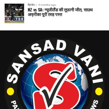
क्रिकेट
5 months ago
NZ vs SA: न्यूजीलैंड की तूफानी जीत, साउथ
अफ्रीका पूरी तरह पस्त