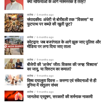
क्या माफियाओं के आगे नतमस्तक है तंत्र?
आलेख
5 months ago
संपादकीय: अंधेरी से बोरीवली तक “विकास” या
फुटपाथ पर कब्ज़े की खुली छूट?
आलेख
6 months ago
कोटद्वार: जब बजरंगदल के आगे झुक जाए पुलिस और
मीडिया पर लगा दिया जाए ताला
आलेख
9 months ago
बीजेपी की ‘अजेय’ जीत: विकास की जगह ‘विश्वास’
का जादू, या सिस्टम का कमाल?
आलेख
9 months ago
विश्व दयालुता दिवस – करुणा एवं संवेदनाओं से ही
दुनिया में संतुलन संभव
आलेख
9 months ago
जानलेवा प्रदूषण, सरकारों की शर्मनाक नाकामी