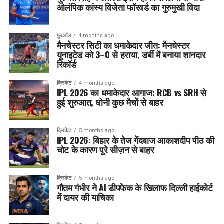
ओलंपिक कांस्य विजेता फॉरवर्ड का गुरुमुखी विदा
फुटबॉल
4 months ago
मैनचेस्टर सिटी का धमाकेदार जीत: मैनचेस्टर
यूनाइटेड को 3–0 से हराया, डर्बी में बनाया शानदार
रिकॉर्ड
क्रिकेट
4 months ago
IPL 2026 का धमाकेदार आगाज: RCB vs SRH से
हुई शुरुआत, धोनी कुछ मैचों से बाहर
क्रिकेट
5 months ago
IPL 2026: बिहार के तेज गेंदबाज आकाशदीप पीठ की
चोट के कारण पूरे सीज़न से बाहर
क्रिकेट
5 months ago
गौतम गंभीर ने AI डीपफेक के खिलाफ दिल्ली हाईकोर्ट
में दायर की याचिका