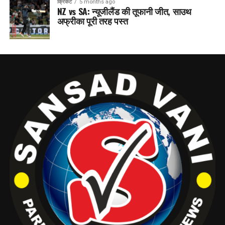
क्रिकेट
5 months ago
NZ vs SA: न्यूजीलैंड की तूफानी जीत, साउथ
अफ्रीका पूरी तरह पस्त