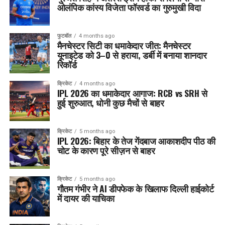
ओलंपिक कांस्य विजेता फॉरवर्ड का गुरुमुखी विदा
फुटबॉल
4 months ago
मैनचेस्टर सिटी का धमाकेदार जीत: मैनचेस्टर
यूनाइटेड को 3–0 से हराया, डर्बी में बनाया शानदार
रिकॉर्ड
क्रिकेट
4 months ago
IPL 2026 का धमाकेदार आगाज: RCB vs SRH से
हुई शुरुआत, धोनी कुछ मैचों से बाहर
क्रिकेट
5 months ago
IPL 2026: बिहार के तेज गेंदबाज आकाशदीप पीठ की
चोट के कारण पूरे सीज़न से बाहर
क्रिकेट
5 months ago
गौतम गंभीर ने AI डीपफेक के खिलाफ दिल्ली हाईकोर्ट
में दायर की याचिका