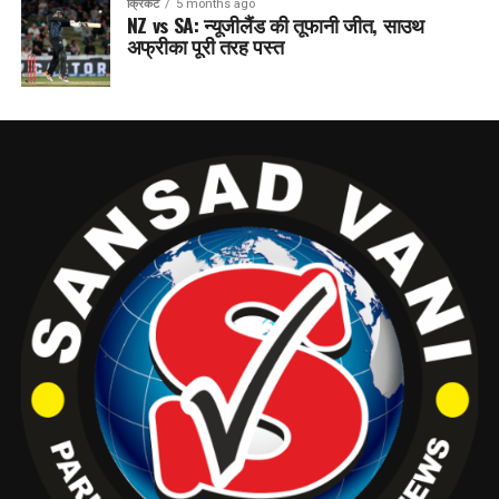
क्रिकेट
5 months ago
NZ vs SA: न्यूजीलैंड की तूफानी जीत, साउथ
अफ्रीका पूरी तरह पस्त