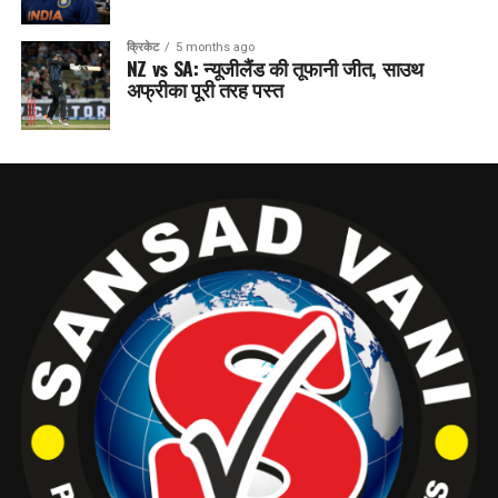
क्रिकेट
5 months ago
NZ vs SA: न्यूजीलैंड की तूफानी जीत, साउथ
अफ्रीका पूरी तरह पस्त