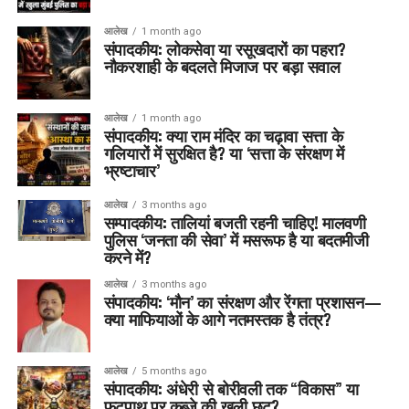
आलेख
1 month ago
संपादकीय: लोकसेवा या रसूखदारों का पहरा?
नौकरशाही के बदलते मिजाज पर बड़ा सवाल
आलेख
1 month ago
संपादकीय: क्या राम मंदिर का चढ़ावा सत्ता के
गलियारों में सुरक्षित है? या ‘सत्ता के संरक्षण में
भ्रष्टाचार’
आलेख
3 months ago
सम्पादकीय: तालियां बजती रहनी चाहिए! मालवणी
पुलिस ‘जनता की सेवा’ में मसरूफ है या बदतमीजी
करने में?
आलेख
3 months ago
संपादकीय: ‘मौन’ का संरक्षण और रेंगता प्रशासन—
क्या माफियाओं के आगे नतमस्तक है तंत्र?
आलेख
5 months ago
संपादकीय: अंधेरी से बोरीवली तक “विकास” या
फुटपाथ पर कब्ज़े की खुली छूट?