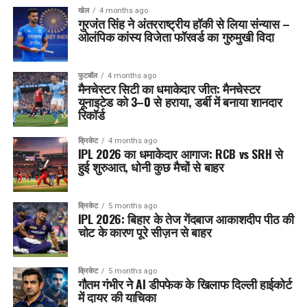
खेल
4 months ago
गुरजंत सिंह ने अंतरराष्ट्रीय हॉकी से लिया संन्यास –
ओलंपिक कांस्य विजेता फॉरवर्ड का गुरुमुखी विदा
फुटबॉल
4 months ago
मैनचेस्टर सिटी का धमाकेदार जीत: मैनचेस्टर
यूनाइटेड को 3–0 से हराया, डर्बी में बनाया शानदार
रिकॉर्ड
क्रिकेट
4 months ago
IPL 2026 का धमाकेदार आगाज: RCB vs SRH से
हुई शुरुआत, धोनी कुछ मैचों से बाहर
क्रिकेट
5 months ago
IPL 2026: बिहार के तेज गेंदबाज आकाशदीप पीठ की
चोट के कारण पूरे सीज़न से बाहर
क्रिकेट
5 months ago
गौतम गंभीर ने AI डीपफेक के खिलाफ दिल्ली हाईकोर्ट
में दायर की याचिका