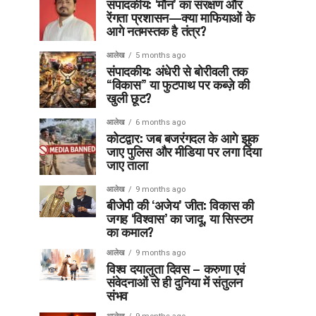
संपादकीय: ‘मौन’ का संरक्षण और
रेंगता प्रशासन—क्या माफियाओं के
आगे नतमस्तक है तंत्र?
आलेख
5 months ago
संपादकीय: अंधेरी से बोरीवली तक
“विकास” या फुटपाथ पर कब्ज़े की
खुली छूट?
आलेख
6 months ago
कोटद्वार: जब बजरंगदल के आगे झुक
जाए पुलिस और मीडिया पर लगा दिया
जाए ताला
आलेख
9 months ago
बीजेपी की ‘अजेय’ जीत: विकास की
जगह ‘विश्वास’ का जादू, या सिस्टम
का कमाल?
आलेख
9 months ago
विश्व दयालुता दिवस – करुणा एवं
संवेदनाओं से ही दुनिया में संतुलन
संभव