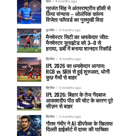
खेल
4 months ago
गुरजंत सिंह ने अंतरराष्ट्रीय हॉकी से
लिया संन्यास – ओलंपिक कांस्य
विजेता फॉरवर्ड का गुरुमुखी विदा
फुटबॉल
4 months ago
मैनचेस्टर सिटी का धमाकेदार जीत:
मैनचेस्टर यूनाइटेड को 3–0 से
हराया, डर्बी में बनाया शानदार रिकॉर्ड
क्रिकेट
4 months ago
IPL 2026 का धमाकेदार आगाज:
RCB vs SRH से हुई शुरुआत, धोनी
कुछ मैचों से बाहर
क्रिकेट
5 months ago
IPL 2026: बिहार के तेज गेंदबाज
आकाशदीप पीठ की चोट के कारण पूरे
सीज़न से बाहर
क्रिकेट
5 months ago
गौतम गंभीर ने AI डीपफेक के खिलाफ
दिल्ली हाईकोर्ट में दायर की याचिका