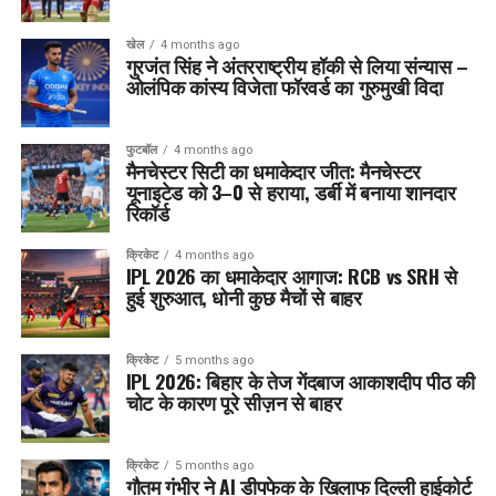
खेल
4 months ago
गुरजंत सिंह ने अंतरराष्ट्रीय हॉकी से लिया संन्यास –
ओलंपिक कांस्य विजेता फॉरवर्ड का गुरुमुखी विदा
फुटबॉल
4 months ago
मैनचेस्टर सिटी का धमाकेदार जीत: मैनचेस्टर
यूनाइटेड को 3–0 से हराया, डर्बी में बनाया शानदार
रिकॉर्ड
क्रिकेट
4 months ago
IPL 2026 का धमाकेदार आगाज: RCB vs SRH से
हुई शुरुआत, धोनी कुछ मैचों से बाहर
क्रिकेट
5 months ago
IPL 2026: बिहार के तेज गेंदबाज आकाशदीप पीठ की
चोट के कारण पूरे सीज़न से बाहर
क्रिकेट
5 months ago
गौतम गंभीर ने AI डीपफेक के खिलाफ दिल्ली हाईकोर्ट