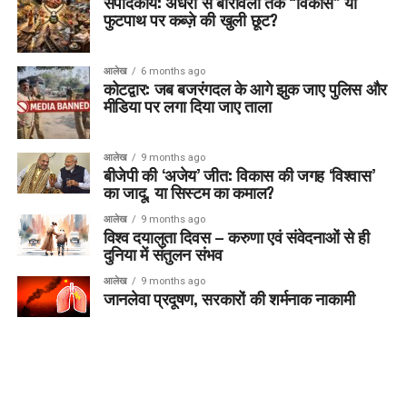
संपादकीय: अंधेरी से बोरीवली तक “विकास” या
फुटपाथ पर कब्ज़े की खुली छूट?
आलेख
6 months ago
कोटद्वार: जब बजरंगदल के आगे झुक जाए पुलिस और
मीडिया पर लगा दिया जाए ताला
आलेख
9 months ago
बीजेपी की ‘अजेय’ जीत: विकास की जगह ‘विश्वास’
का जादू, या सिस्टम का कमाल?
आलेख
9 months ago
विश्व दयालुता दिवस – करुणा एवं संवेदनाओं से ही
दुनिया में संतुलन संभव
आलेख
9 months ago
जानलेवा प्रदूषण, सरकारों की शर्मनाक नाकामी