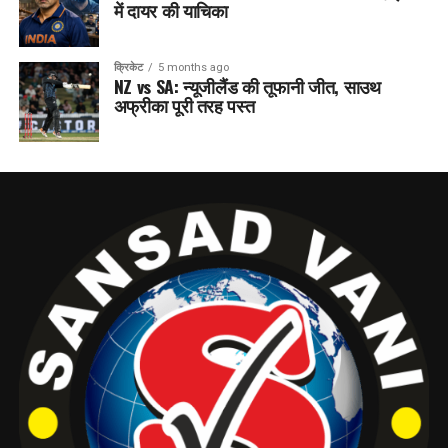
में दायर की याचिका
क्रिकेट
5 months ago
NZ vs SA: न्यूजीलैंड की तूफानी जीत, साउथ
अफ्रीका पूरी तरह पस्त