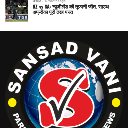
क्रिकेट
5 months ago
NZ vs SA: न्यूजीलैंड की तूफानी जीत, साउथ
अफ्रीका पूरी तरह पस्त