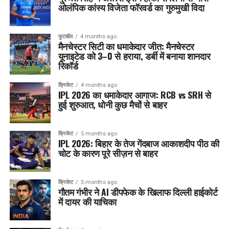
ओलंपिक कांस्य विजेता फॉरवर्ड का गुरुमुखी विदा
फुटबॉल
4 months ago
मैनचेस्टर सिटी का धमाकेदार जीत: मैनचेस्टर
यूनाइटेड को 3–0 से हराया, डर्बी में बनाया शानदार
रिकॉर्ड
क्रिकेट
4 months ago
IPL 2026 का धमाकेदार आगाज: RCB vs SRH से
हुई शुरुआत, धोनी कुछ मैचों से बाहर
क्रिकेट
5 months ago
IPL 2026: बिहार के तेज गेंदबाज आकाशदीप पीठ की
चोट के कारण पूरे सीज़न से बाहर
क्रिकेट
5 months ago
गौतम गंभीर ने AI डीपफेक के खिलाफ दिल्ली हाईकोर्ट
में दायर की याचिका