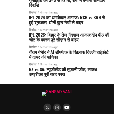
यूनाइटेड को 3–0 से हराया, डर्बी में बनाया शानदार
रिकॉर्ड
क्रिकेट
4 months ago
IPL 2026 का धमाकेदार आगाज: RCB vs SRH से
हुई शुरुआत, धोनी कुछ मैचों से बाहर
क्रिकेट
5 months ago
IPL 2026: बिहार के तेज गेंदबाज आकाशदीप पीठ की
चोट के कारण पूरे सीज़न से बाहर
क्रिकेट
5 months ago
गौतम गंभीर ने AI डीपफेक के खिलाफ दिल्ली हाईकोर्ट
में दायर की याचिका
क्रिकेट
5 months ago
NZ vs SA: न्यूजीलैंड की तूफानी जीत, साउथ
अफ्रीका पूरी तरह पस्त