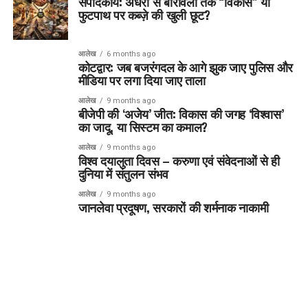
संपादकीय: अंधेरी से बोरीवली तक “विकास” या
फुटपाथ पर कब्ज़े की खुली छूट?
आलेख
6 months ago
कोटद्वार: जब बजरंगदल के आगे झुक जाए पुलिस और
मीडिया पर लगा दिया जाए ताला
आलेख
9 months ago
बीजेपी की ‘अजेय’ जीत: विकास की जगह ‘विश्वास’
का जादू, या सिस्टम का कमाल?
आलेख
9 months ago
विश्व दयालुता दिवस – करुणा एवं संवेदनाओं से ही
दुनिया में संतुलन संभव
आलेख
9 months ago
जानलेवा प्रदूषण, सरकारों की शर्मनाक नाकामी