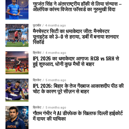
गुरजंत सिंह ने अंतरराष्ट्रीय हॉकी से लिया संन्यास –
ओलंपिक कांस्य विजेता फॉरवर्ड का गुरुमुखी विदा
फुटबॉल
4 months ago
मैनचेस्टर सिटी का धमाकेदार जीत: मैनचेस्टर
यूनाइटेड को 3–0 से हराया, डर्बी में बनाया शानदार
रिकॉर्ड
क्रिकेट
4 months ago
IPL 2026 का धमाकेदार आगाज: RCB vs SRH से
हुई शुरुआत, धोनी कुछ मैचों से बाहर
क्रिकेट
5 months ago
IPL 2026: बिहार के तेज गेंदबाज आकाशदीप पीठ की
चोट के कारण पूरे सीज़न से बाहर
क्रिकेट
5 months ago
गौतम गंभीर ने AI डीपफेक के खिलाफ दिल्ली हाईकोर्ट
में दायर की याचिका