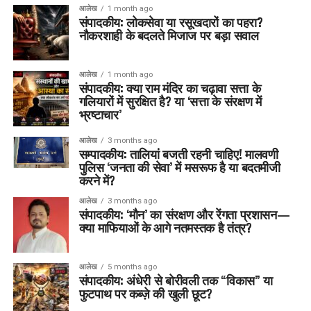
आलेख
1 month ago
संपादकीय: लोकसेवा या रसूखदारों का पहरा?
नौकरशाही के बदलते मिजाज पर बड़ा सवाल
आलेख
1 month ago
संपादकीय: क्या राम मंदिर का चढ़ावा सत्ता के
गलियारों में सुरक्षित है? या ‘सत्ता के संरक्षण में
भ्रष्टाचार’
आलेख
3 months ago
सम्पादकीय: तालियां बजती रहनी चाहिए! मालवणी
पुलिस ‘जनता की सेवा’ में मसरूफ है या बदतमीजी
करने में?
आलेख
3 months ago
संपादकीय: ‘मौन’ का संरक्षण और रेंगता प्रशासन—
क्या माफियाओं के आगे नतमस्तक है तंत्र?
आलेख
5 months ago
संपादकीय: अंधेरी से बोरीवली तक “विकास” या
फुटपाथ पर कब्ज़े की खुली छूट?