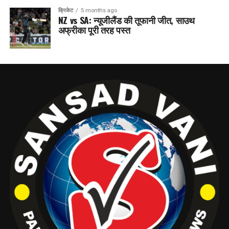
क्रिकेट
5 months ago
NZ vs SA: न्यूजीलैंड की तूफानी जीत, साउथ
अफ्रीका पूरी तरह पस्त