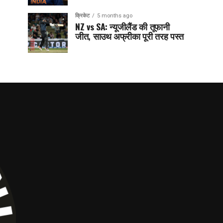
क्रिकेट
5 months ago
NZ vs SA: न्यूजीलैंड की तूफानी
जीत, साउथ अफ्रीका पूरी तरह पस्त