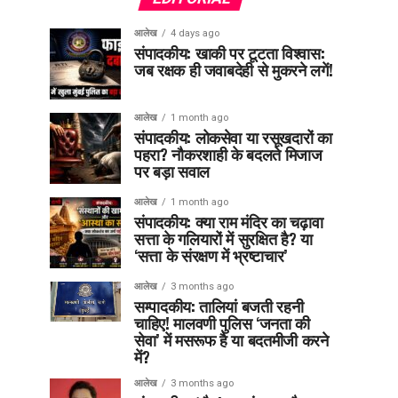
आलेख
4 days ago
संपादकीय: खाकी पर टूटता विश्वास:
जब रक्षक ही जवाबदेही से मुकरने लगें!
आलेख
1 month ago
संपादकीय: लोकसेवा या रसूखदारों का
पहरा? नौकरशाही के बदलते मिजाज
पर बड़ा सवाल
आलेख
1 month ago
संपादकीय: क्या राम मंदिर का चढ़ावा
सत्ता के गलियारों में सुरक्षित है? या
‘सत्ता के संरक्षण में भ्रष्टाचार’
आलेख
3 months ago
सम्पादकीय: तालियां बजती रहनी
चाहिए! मालवणी पुलिस ‘जनता की
सेवा’ में मसरूफ है या बदतमीजी करने
में?
आलेख
3 months ago