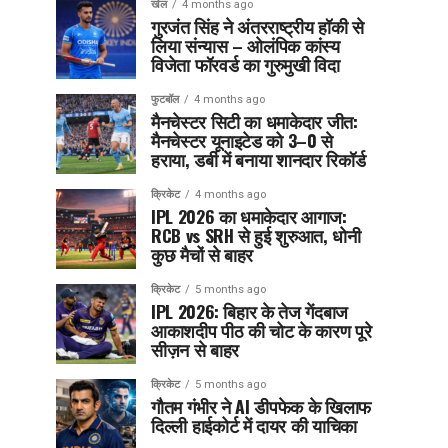
खेल
4 months ago
गुरजंत सिंह ने अंतरराष्ट्रीय हॉकी से
लिया संन्यास – ओलंपिक कांस्य
विजेता फॉरवर्ड का गुरुमुखी विदा
फुटबॉल
4 months ago
मैनचेस्टर सिटी का धमाकेदार जीत:
मैनचेस्टर यूनाइटेड को 3–0 से
हराया, डर्बी में बनाया शानदार रिकॉर्ड
क्रिकेट
4 months ago
IPL 2026 का धमाकेदार आगाज:
RCB vs SRH से हुई शुरुआत, धोनी
कुछ मैचों से बाहर
क्रिकेट
5 months ago
IPL 2026: बिहार के तेज गेंदबाज
आकाशदीप पीठ की चोट के कारण पूरे
सीज़न से बाहर
क्रिकेट
5 months ago
गौतम गंभीर ने AI डीपफेक के खिलाफ
दिल्ली हाईकोर्ट में दायर की याचिका