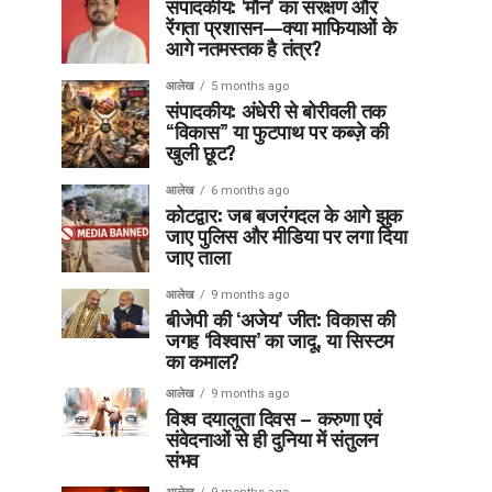
संपादकीय: ‘मौन’ का संरक्षण और
रेंगता प्रशासन—क्या माफियाओं के
आगे नतमस्तक है तंत्र?
आलेख
5 months ago
संपादकीय: अंधेरी से बोरीवली तक
“विकास” या फुटपाथ पर कब्ज़े की
खुली छूट?
आलेख
6 months ago
कोटद्वार: जब बजरंगदल के आगे झुक
जाए पुलिस और मीडिया पर लगा दिया
जाए ताला
आलेख
9 months ago
बीजेपी की ‘अजेय’ जीत: विकास की
जगह ‘विश्वास’ का जादू, या सिस्टम
का कमाल?
आलेख
9 months ago
विश्व दयालुता दिवस – करुणा एवं
संवेदनाओं से ही दुनिया में संतुलन
संभव