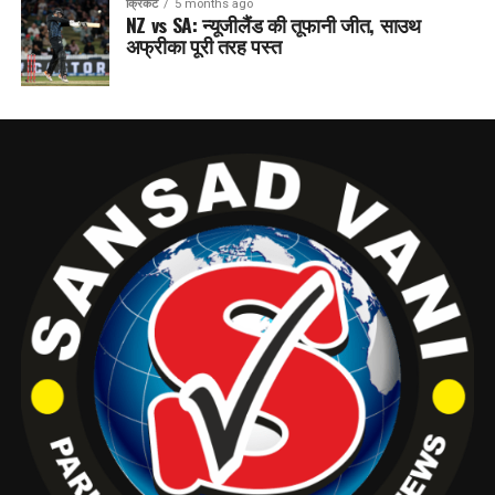
क्रिकेट
5 months ago
NZ vs SA: न्यूजीलैंड की तूफानी जीत, साउथ
अफ्रीका पूरी तरह पस्त