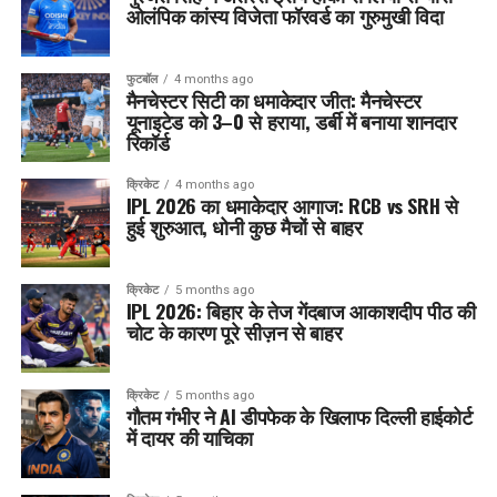
ओलंपिक कांस्य विजेता फॉरवर्ड का गुरुमुखी विदा
फुटबॉल
4 months ago
मैनचेस्टर सिटी का धमाकेदार जीत: मैनचेस्टर
यूनाइटेड को 3–0 से हराया, डर्बी में बनाया शानदार
रिकॉर्ड
क्रिकेट
4 months ago
IPL 2026 का धमाकेदार आगाज: RCB vs SRH से
हुई शुरुआत, धोनी कुछ मैचों से बाहर
क्रिकेट
5 months ago
IPL 2026: बिहार के तेज गेंदबाज आकाशदीप पीठ की
चोट के कारण पूरे सीज़न से बाहर
क्रिकेट
5 months ago
गौतम गंभीर ने AI डीपफेक के खिलाफ दिल्ली हाईकोर्ट
में दायर की याचिका