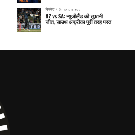
क्रिकेट
5 months ago
NZ vs SA: न्यूजीलैंड की तूफानी
जीत, साउथ अफ्रीका पूरी तरह पस्त