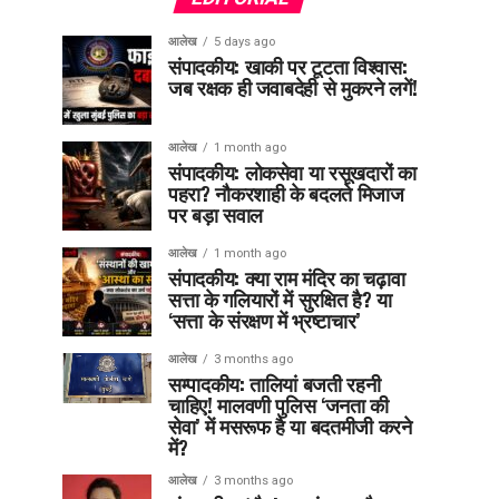
आलेख
5 days ago
संपादकीय: खाकी पर टूटता विश्वास:
जब रक्षक ही जवाबदेही से मुकरने लगें!
आलेख
1 month ago
संपादकीय: लोकसेवा या रसूखदारों का
पहरा? नौकरशाही के बदलते मिजाज
पर बड़ा सवाल
आलेख
1 month ago
संपादकीय: क्या राम मंदिर का चढ़ावा
सत्ता के गलियारों में सुरक्षित है? या
‘सत्ता के संरक्षण में भ्रष्टाचार’
आलेख
3 months ago
सम्पादकीय: तालियां बजती रहनी
चाहिए! मालवणी पुलिस ‘जनता की
सेवा’ में मसरूफ है या बदतमीजी करने
में?
आलेख
3 months ago