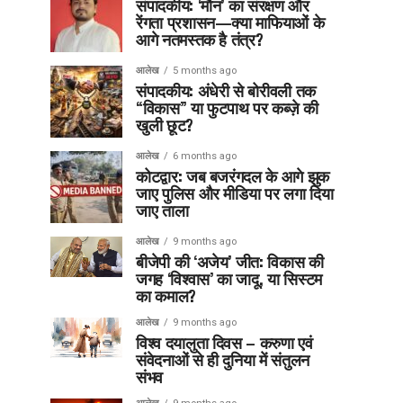
संपादकीय: ‘मौन’ का संरक्षण और
रेंगता प्रशासन—क्या माफियाओं के
आगे नतमस्तक है तंत्र?
आलेख
5 months ago
संपादकीय: अंधेरी से बोरीवली तक
“विकास” या फुटपाथ पर कब्ज़े की
खुली छूट?
आलेख
6 months ago
कोटद्वार: जब बजरंगदल के आगे झुक
जाए पुलिस और मीडिया पर लगा दिया
जाए ताला
आलेख
9 months ago
बीजेपी की ‘अजेय’ जीत: विकास की
जगह ‘विश्वास’ का जादू, या सिस्टम
का कमाल?
आलेख
9 months ago
विश्व दयालुता दिवस – करुणा एवं
संवेदनाओं से ही दुनिया में संतुलन
संभव