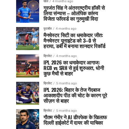
खेल
4 months ago
गुरजंत सिंह ने अंतरराष्ट्रीय हॉकी से
लिया संन्यास – ओलंपिक कांस्य
विजेता फॉरवर्ड का गुरुमुखी विदा
फुटबॉल
4 months ago
मैनचेस्टर सिटी का धमाकेदार जीत:
मैनचेस्टर यूनाइटेड को 3–0 से
हराया, डर्बी में बनाया शानदार रिकॉर्ड
क्रिकेट
4 months ago
IPL 2026 का धमाकेदार आगाज:
RCB vs SRH से हुई शुरुआत, धोनी
कुछ मैचों से बाहर
क्रिकेट
5 months ago
IPL 2026: बिहार के तेज गेंदबाज
आकाशदीप पीठ की चोट के कारण पूरे
सीज़न से बाहर
क्रिकेट
5 months ago
गौतम गंभीर ने AI डीपफेक के खिलाफ
दिल्ली हाईकोर्ट में दायर की याचिका