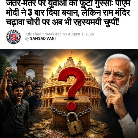
जंतर-मंतर पर युवाओं का फूटा गुस्सा: पीएम
मोदी ने 3 बार दिया बयान, लेकिन राम मंदिर
चढ़ावा चोरी पर अब भी रहस्यमयी चुप्पी!
Published
1 week ago
on
August 1, 2026
By
SANSAD VANI