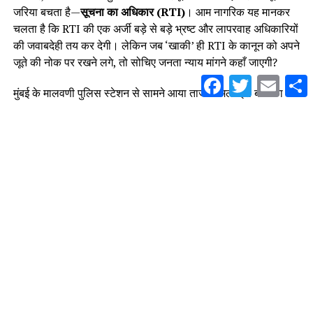
जरिया बचता है—
सूचना का अधिकार (RTI)
। आम नागरिक यह मानकर
चलता है कि RTI की एक अर्जी बड़े से बड़े भ्रष्ट और लापरवाह अधिकारियों
की जवाबदेही तय कर देगी। लेकिन जब ‘खाकी’ ही RTI के कानून को अपने
जूते की नोक पर रखने लगे, तो सोचिए जनता न्याय मांगने कहाँ जाएगी?
Facebook
Twitter
Email
S
मुंबई के मालवणी पुलिस स्टेशन से सामने आया ताजा मामला इस बात का
जीता-जागता सबूत है कि पुलिस प्रशासन किस कदर बेखौफ और निरंकुश
हो चुका है।
जब पुलिस का रवैया कहे:
“तुम कुछ भी कर
लो, हम वही करेंगे जो हमारा मन कहेगा!”
मामला मालवणी (सामना नगर, गेट नंबर 08) में 5 सोसायटियों को मिलाकर
बनाई गई
‘डॉ. अब्दुल कलाम फेडरेशन’
के पदाधिकारियों द्वारा दीवार बनाने
के चक्कर में हरे-भरे पेड़ों की जड़ें बेरहमी से काटने का है।