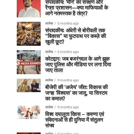
संपादकीय: ‘मौन’ का संरक्षण और
रेंगता प्रशासन—क्या माफियाओं के
आगे नतमस्तक है तंत्र?
आलेख
5 months ago
संपादकीय: अंधेरी से बोरीवली तक
“विकास” या फुटपाथ पर कब्ज़े की
खुली छूट?
आलेख
6 months ago
कोटद्वार: जब बजरंगदल के आगे झुक
जाए पुलिस और मीडिया पर लगा दिया
जाए ताला
आलेख
9 months ago
बीजेपी की ‘अजेय’ जीत: विकास की
जगह ‘विश्वास’ का जादू, या सिस्टम
का कमाल?
आलेख
9 months ago
विश्व दयालुता दिवस – करुणा एवं
संवेदनाओं से ही दुनिया में संतुलन
संभव