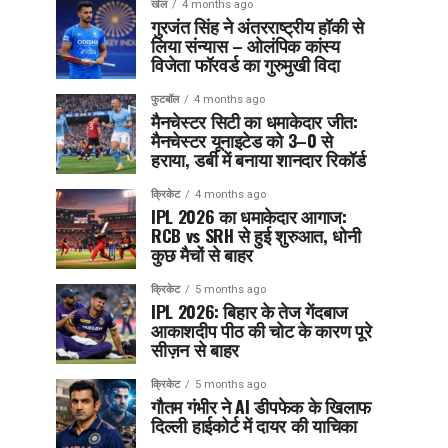
खेल
4 months ago
गुरजंत सिंह ने अंतरराष्ट्रीय हॉकी से
लिया संन्यास – ओलंपिक कांस्य
विजेता फॉरवर्ड का गुरुमुखी विदा
फुटबॉल
4 months ago
मैनचेस्टर सिटी का धमाकेदार जीत:
मैनचेस्टर यूनाइटेड को 3–0 से
हराया, डर्बी में बनाया शानदार रिकॉर्ड
क्रिकेट
4 months ago
IPL 2026 का धमाकेदार आगाज:
RCB vs SRH से हुई शुरुआत, धोनी
कुछ मैचों से बाहर
क्रिकेट
5 months ago
IPL 2026: बिहार के तेज गेंदबाज
आकाशदीप पीठ की चोट के कारण पूरे
सीज़न से बाहर
क्रिकेट
5 months ago
गौतम गंभीर ने AI डीपफेक के खिलाफ
दिल्ली हाईकोर्ट में दायर की याचिका