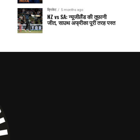
क्रिकेट
5 months ago
NZ vs SA: न्यूजीलैंड की तूफानी
जीत, साउथ अफ्रीका पूरी तरह पस्त