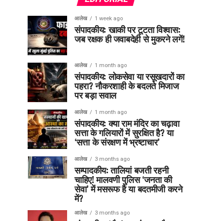
आलेख
1 week ago
संपादकीय: खाकी पर टूटता विश्वास:
जब रक्षक ही जवाबदेही से मुकरने लगें!
आलेख
1 month ago
संपादकीय: लोकसेवा या रसूखदारों का
पहरा? नौकरशाही के बदलते मिजाज
पर बड़ा सवाल
आलेख
1 month ago
संपादकीय: क्या राम मंदिर का चढ़ावा
सत्ता के गलियारों में सुरक्षित है? या
‘सत्ता के संरक्षण में भ्रष्टाचार’
आलेख
3 months ago
सम्पादकीय: तालियां बजती रहनी
चाहिए! मालवणी पुलिस ‘जनता की
सेवा’ में मसरूफ है या बदतमीजी करने
में?
आलेख
3 months ago