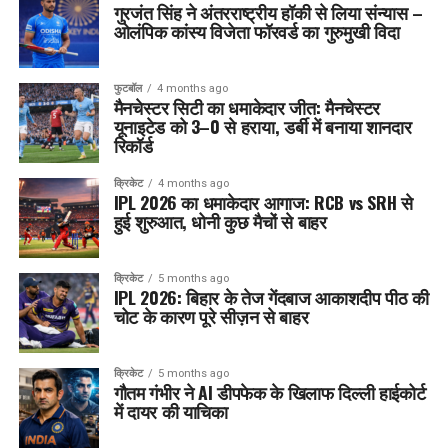
गुरजंत सिंह ने अंतरराष्ट्रीय हॉकी से लिया संन्यास –
ओलंपिक कांस्य विजेता फॉरवर्ड का गुरुमुखी विदा
फुटबॉल
4 months ago
मैनचेस्टर सिटी का धमाकेदार जीत: मैनचेस्टर
यूनाइटेड को 3–0 से हराया, डर्बी में बनाया शानदार
रिकॉर्ड
क्रिकेट
4 months ago
IPL 2026 का धमाकेदार आगाज: RCB vs SRH से
हुई शुरुआत, धोनी कुछ मैचों से बाहर
क्रिकेट
5 months ago
IPL 2026: बिहार के तेज गेंदबाज आकाशदीप पीठ की
चोट के कारण पूरे सीज़न से बाहर
क्रिकेट
5 months ago
गौतम गंभीर ने AI डीपफेक के खिलाफ दिल्ली हाईकोर्ट
में दायर की याचिका