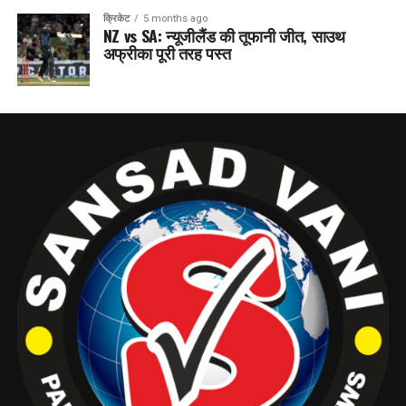
क्रिकेट
5 months ago
NZ vs SA: न्यूजीलैंड की तूफानी जीत, साउथ
अफ्रीका पूरी तरह पस्त