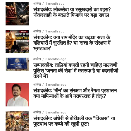
आलेख
1 month ago
संपादकीय: लोकसेवा या रसूखदारों का पहरा?
नौकरशाही के बदलते मिजाज पर बड़ा सवाल
आलेख
1 month ago
संपादकीय: क्या राम मंदिर का चढ़ावा सत्ता के
गलियारों में सुरक्षित है? या ‘सत्ता के संरक्षण में
भ्रष्टाचार’
आलेख
3 months ago
सम्पादकीय: तालियां बजती रहनी चाहिए! मालवणी
पुलिस ‘जनता की सेवा’ में मसरूफ है या बदतमीजी
करने में?
आलेख
3 months ago
संपादकीय: ‘मौन’ का संरक्षण और रेंगता प्रशासन—
क्या माफियाओं के आगे नतमस्तक है तंत्र?
आलेख
5 months ago
संपादकीय: अंधेरी से बोरीवली तक “विकास” या
फुटपाथ पर कब्ज़े की खुली छूट?