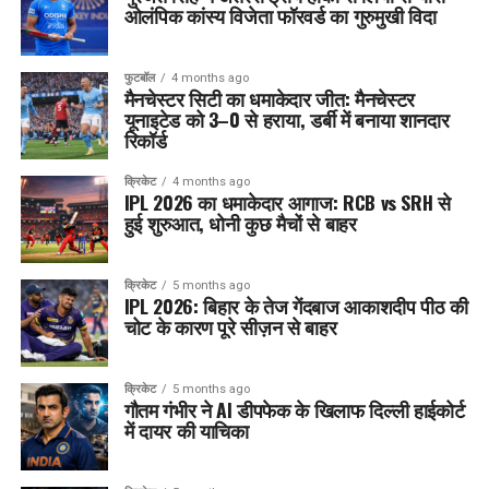
ओलंपिक कांस्य विजेता फॉरवर्ड का गुरुमुखी विदा
फुटबॉल
4 months ago
मैनचेस्टर सिटी का धमाकेदार जीत: मैनचेस्टर
यूनाइटेड को 3–0 से हराया, डर्बी में बनाया शानदार
रिकॉर्ड
क्रिकेट
4 months ago
IPL 2026 का धमाकेदार आगाज: RCB vs SRH से
हुई शुरुआत, धोनी कुछ मैचों से बाहर
क्रिकेट
5 months ago
IPL 2026: बिहार के तेज गेंदबाज आकाशदीप पीठ की
चोट के कारण पूरे सीज़न से बाहर
क्रिकेट
5 months ago
गौतम गंभीर ने AI डीपफेक के खिलाफ दिल्ली हाईकोर्ट
में दायर की याचिका