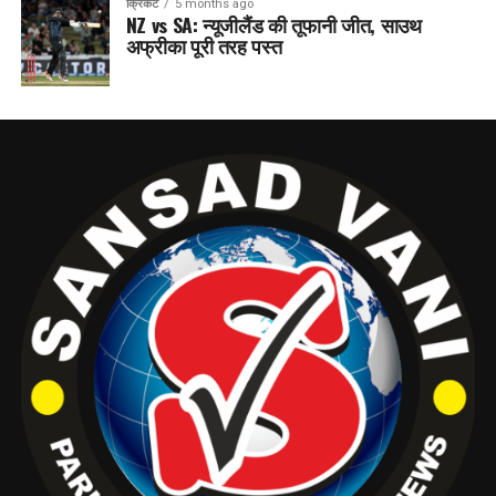
क्रिकेट
5 months ago
NZ vs SA: न्यूजीलैंड की तूफानी जीत, साउथ
अफ्रीका पूरी तरह पस्त