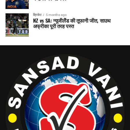
क्रिकेट
5 months ago
NZ vs SA: न्यूजीलैंड की तूफानी जीत, साउथ
अफ्रीका पूरी तरह पस्त