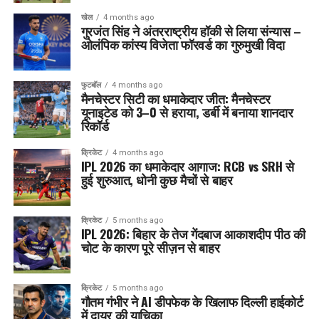
खेल
4 months ago
गुरजंत सिंह ने अंतरराष्ट्रीय हॉकी से लिया संन्यास –
ओलंपिक कांस्य विजेता फॉरवर्ड का गुरुमुखी विदा
फुटबॉल
4 months ago
मैनचेस्टर सिटी का धमाकेदार जीत: मैनचेस्टर
यूनाइटेड को 3–0 से हराया, डर्बी में बनाया शानदार
रिकॉर्ड
क्रिकेट
4 months ago
IPL 2026 का धमाकेदार आगाज: RCB vs SRH से
हुई शुरुआत, धोनी कुछ मैचों से बाहर
क्रिकेट
5 months ago
IPL 2026: बिहार के तेज गेंदबाज आकाशदीप पीठ की
चोट के कारण पूरे सीज़न से बाहर
क्रिकेट
5 months ago
गौतम गंभीर ने AI डीपफेक के खिलाफ दिल्ली हाईकोर्ट
में दायर की याचिका