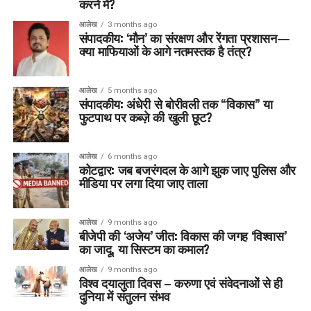
करने में?
आलेख
3 months ago
संपादकीय: ‘मौन’ का संरक्षण और रेंगता प्रशासन—
क्या माफियाओं के आगे नतमस्तक है तंत्र?
आलेख
5 months ago
संपादकीय: अंधेरी से बोरीवली तक “विकास” या
फुटपाथ पर कब्ज़े की खुली छूट?
आलेख
6 months ago
कोटद्वार: जब बजरंगदल के आगे झुक जाए पुलिस और
मीडिया पर लगा दिया जाए ताला
आलेख
9 months ago
बीजेपी की ‘अजेय’ जीत: विकास की जगह ‘विश्वास’
का जादू, या सिस्टम का कमाल?
आलेख
9 months ago
विश्व दयालुता दिवस – करुणा एवं संवेदनाओं से ही
दुनिया में संतुलन संभव