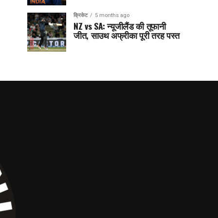
क्रिकेट
5 months ago
NZ vs SA: न्यूजीलैंड की तूफानी
जीत, साउथ अफ्रीका पूरी तरह पस्त