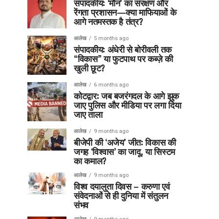
संपादकीय: ‘मौन’ का संरक्षण और
रेंगता प्रशासन—क्या माफियाओं के
आगे नतमस्तक है तंत्र?
आलेख
5 months ago
संपादकीय: अंधेरी से बोरीवली तक
“विकास” या फुटपाथ पर कब्ज़े की
खुली छूट?
आलेख
6 months ago
कोटद्वार: जब बजरंगदल के आगे झुक
जाए पुलिस और मीडिया पर लगा दिया
जाए ताला
आलेख
9 months ago
बीजेपी की ‘अजेय’ जीत: विकास की
जगह ‘विश्वास’ का जादू, या सिस्टम
का कमाल?
आलेख
9 months ago
विश्व दयालुता दिवस – करुणा एवं
संवेदनाओं से ही दुनिया में संतुलन
संभव