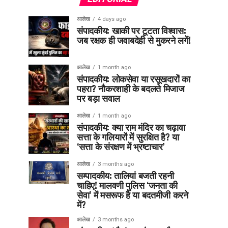
आलेख
4 days ago
संपादकीय: खाकी पर टूटता विश्वास:
जब रक्षक ही जवाबदेही से मुकरने लगें!
आलेख
1 month ago
संपादकीय: लोकसेवा या रसूखदारों का
पहरा? नौकरशाही के बदलते मिजाज
पर बड़ा सवाल
आलेख
1 month ago
संपादकीय: क्या राम मंदिर का चढ़ावा
सत्ता के गलियारों में सुरक्षित है? या
‘सत्ता के संरक्षण में भ्रष्टाचार’
आलेख
3 months ago
सम्पादकीय: तालियां बजती रहनी
चाहिए! मालवणी पुलिस ‘जनता की
सेवा’ में मसरूफ है या बदतमीजी करने
में?
आलेख
3 months ago