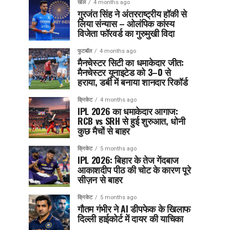
खेल
4 months ago
गुरजंत सिंह ने अंतरराष्ट्रीय हॉकी से
लिया संन्यास – ओलंपिक कांस्य
विजेता फॉरवर्ड का गुरुमुखी विदा
फुटबॉल
4 months ago
मैनचेस्टर सिटी का धमाकेदार जीत:
मैनचेस्टर यूनाइटेड को 3–0 से
हराया, डर्बी में बनाया शानदार रिकॉर्ड
क्रिकेट
4 months ago
IPL 2026 का धमाकेदार आगाज:
RCB vs SRH से हुई शुरुआत, धोनी
कुछ मैचों से बाहर
क्रिकेट
5 months ago
IPL 2026: बिहार के तेज गेंदबाज
आकाशदीप पीठ की चोट के कारण पूरे
सीज़न से बाहर
क्रिकेट
5 months ago
गौतम गंभीर ने AI डीपफेक के खिलाफ
दिल्ली हाईकोर्ट में दायर की याचिका