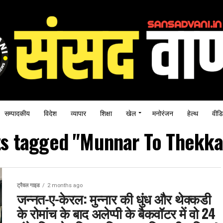
सम्पादकीय
विदेश
व्यापार
शिक्षा
खेल
मनोरंजन
हेल्थ
वीडि
ts tagged "Munnar To Thekka
ट्रैवल गाइड
2 months ago
जन्नत-ए-केरल: मुन्नार की धुंध और थेक्कडी
के रोमांच के बाद अलेप्पी के बैकवॉटर में वो 24