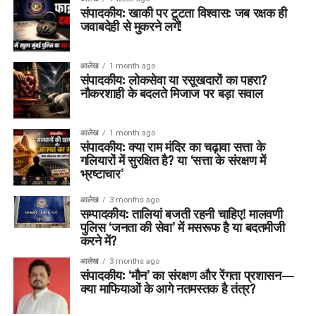
संपादकीय: खाकी पर टूटता विश्वास: जब रक्षक ही
जवाबदेही से मुकरने लगें!
आलेख
1 month ago
संपादकीय: लोकसेवा या रसूखदारों का पहरा?
नौकरशाही के बदलते मिजाज पर बड़ा सवाल
आलेख
1 month ago
संपादकीय: क्या राम मंदिर का चढ़ावा सत्ता के
गलियारों में सुरक्षित है? या ‘सत्ता के संरक्षण में
भ्रष्टाचार’
आलेख
3 months ago
सम्पादकीय: तालियां बजती रहनी चाहिए! मालवणी
पुलिस ‘जनता की सेवा’ में मसरूफ है या बदतमीजी
करने में?
आलेख
3 months ago
संपादकीय: ‘मौन’ का संरक्षण और रेंगता प्रशासन—
क्या माफियाओं के आगे नतमस्तक है तंत्र?