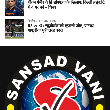
गौतम गंभीर ने AI डीपफेक के खिलाफ दिल्ली हाईकोर्ट
में दायर की याचिका
क्रिकेट
5 months ago
NZ vs SA: न्यूजीलैंड की तूफानी जीत, साउथ
अफ्रीका पूरी तरह पस्त