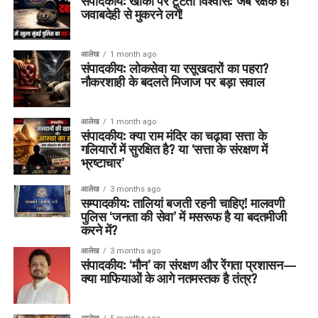
संपादकीय: खाकी पर टूटता विश्वास: जब रक्षक ही
जवाबदेही से मुकरने लगें!
आलेख
1 month ago
संपादकीय: लोकसेवा या रसूखदारों का पहरा?
नौकरशाही के बदलते मिजाज पर बड़ा सवाल
आलेख
1 month ago
संपादकीय: क्या राम मंदिर का चढ़ावा सत्ता के
गलियारों में सुरक्षित है? या ‘सत्ता के संरक्षण में
भ्रष्टाचार’
आलेख
3 months ago
सम्पादकीय: तालियां बजती रहनी चाहिए! मालवणी
पुलिस ‘जनता की सेवा’ में मसरूफ है या बदतमीजी
करने में?
आलेख
3 months ago
संपादकीय: ‘मौन’ का संरक्षण और रेंगता प्रशासन—
क्या माफियाओं के आगे नतमस्तक है तंत्र?