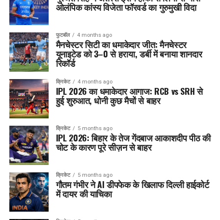
ओलंपिक कांस्य विजेता फॉरवर्ड का गुरुमुखी विदा
फुटबॉल
4 months ago
मैनचेस्टर सिटी का धमाकेदार जीत: मैनचेस्टर
यूनाइटेड को 3–0 से हराया, डर्बी में बनाया शानदार
रिकॉर्ड
क्रिकेट
4 months ago
IPL 2026 का धमाकेदार आगाज: RCB vs SRH से
हुई शुरुआत, धोनी कुछ मैचों से बाहर
क्रिकेट
5 months ago
IPL 2026: बिहार के तेज गेंदबाज आकाशदीप पीठ की
चोट के कारण पूरे सीज़न से बाहर
क्रिकेट
5 months ago
गौतम गंभीर ने AI डीपफेक के खिलाफ दिल्ली हाईकोर्ट
में दायर की याचिका