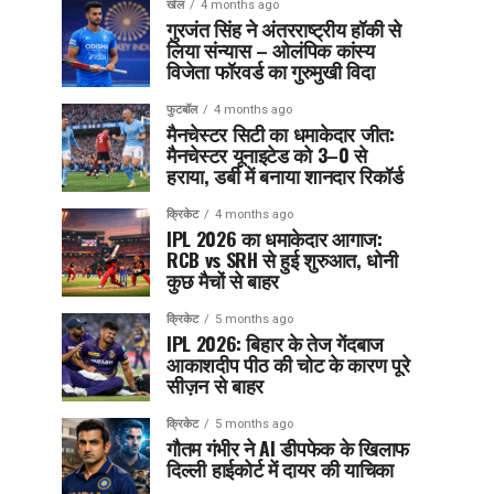
खेल
4 months ago
गुरजंत सिंह ने अंतरराष्ट्रीय हॉकी से
लिया संन्यास – ओलंपिक कांस्य
विजेता फॉरवर्ड का गुरुमुखी विदा
फुटबॉल
4 months ago
मैनचेस्टर सिटी का धमाकेदार जीत:
मैनचेस्टर यूनाइटेड को 3–0 से
हराया, डर्बी में बनाया शानदार रिकॉर्ड
क्रिकेट
4 months ago
IPL 2026 का धमाकेदार आगाज:
RCB vs SRH से हुई शुरुआत, धोनी
कुछ मैचों से बाहर
क्रिकेट
5 months ago
IPL 2026: बिहार के तेज गेंदबाज
आकाशदीप पीठ की चोट के कारण पूरे
सीज़न से बाहर
क्रिकेट
5 months ago
गौतम गंभीर ने AI डीपफेक के खिलाफ
दिल्ली हाईकोर्ट में दायर की याचिका