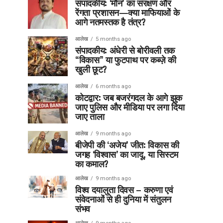
संपादकीय: ‘मौन’ का संरक्षण और
रेंगता प्रशासन—क्या माफियाओं के
आगे नतमस्तक है तंत्र?
आलेख
5 months ago
संपादकीय: अंधेरी से बोरीवली तक
“विकास” या फुटपाथ पर कब्ज़े की
खुली छूट?
आलेख
6 months ago
कोटद्वार: जब बजरंगदल के आगे झुक
जाए पुलिस और मीडिया पर लगा दिया
जाए ताला
आलेख
9 months ago
बीजेपी की ‘अजेय’ जीत: विकास की
जगह ‘विश्वास’ का जादू, या सिस्टम
का कमाल?
आलेख
9 months ago
विश्व दयालुता दिवस – करुणा एवं
संवेदनाओं से ही दुनिया में संतुलन
संभव