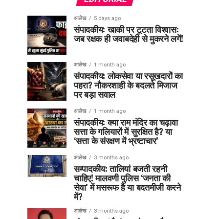
आलेख
5 days ago
संपादकीय: खाकी पर टूटता विश्वास:
जब रक्षक ही जवाबदेही से मुकरने लगें!
आलेख
1 month ago
संपादकीय: लोकसेवा या रसूखदारों का
पहरा? नौकरशाही के बदलते मिजाज
पर बड़ा सवाल
आलेख
1 month ago
संपादकीय: क्या राम मंदिर का चढ़ावा
सत्ता के गलियारों में सुरक्षित है? या
‘सत्ता के संरक्षण में भ्रष्टाचार’
आलेख
3 months ago
सम्पादकीय: तालियां बजती रहनी
चाहिए! मालवणी पुलिस ‘जनता की
सेवा’ में मसरूफ है या बदतमीजी करने
में?
आलेख
3 months ago