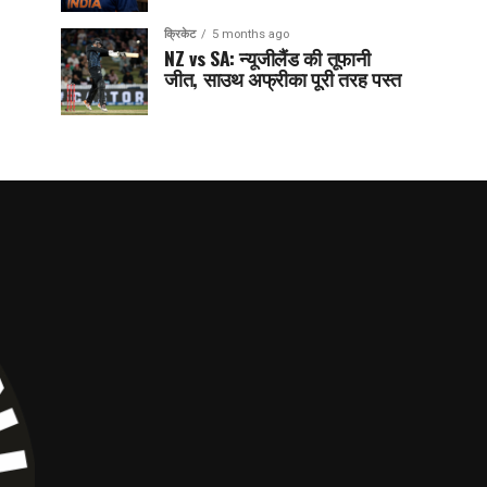
क्रिकेट
5 months ago
NZ vs SA: न्यूजीलैंड की तूफानी
जीत, साउथ अफ्रीका पूरी तरह पस्त