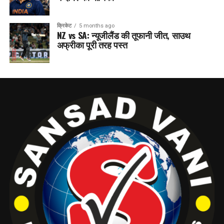
क्रिकेट
5 months ago
NZ vs SA: न्यूजीलैंड की तूफानी जीत, साउथ
अफ्रीका पूरी तरह पस्त