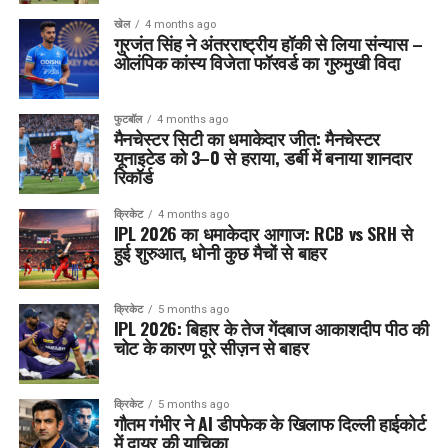
खेल
4 months ago
गुरजंत सिंह ने अंतरराष्ट्रीय हॉकी से लिया संन्यास –
ओलंपिक कांस्य विजेता फॉरवर्ड का गुरुमुखी विदा
फुटबॉल
4 months ago
मैनचेस्टर सिटी का धमाकेदार जीत: मैनचेस्टर
यूनाइटेड को 3–0 से हराया, डर्बी में बनाया शानदार
रिकॉर्ड
क्रिकेट
4 months ago
IPL 2026 का धमाकेदार आगाज: RCB vs SRH से
हुई शुरुआत, धोनी कुछ मैचों से बाहर
क्रिकेट
5 months ago
IPL 2026: बिहार के तेज गेंदबाज आकाशदीप पीठ की
चोट के कारण पूरे सीज़न से बाहर
क्रिकेट
5 months ago
गौतम गंभीर ने AI डीपफेक के खिलाफ दिल्ली हाईकोर्ट
में दायर की याचिका