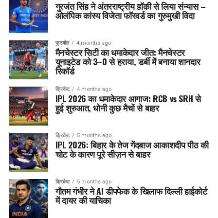
गुरजंत सिंह ने अंतरराष्ट्रीय हॉकी से लिया संन्यास –
ओलंपिक कांस्य विजेता फॉरवर्ड का गुरुमुखी विदा
फुटबॉल
4 months ago
मैनचेस्टर सिटी का धमाकेदार जीत: मैनचेस्टर
यूनाइटेड को 3–0 से हराया, डर्बी में बनाया शानदार
रिकॉर्ड
क्रिकेट
4 months ago
IPL 2026 का धमाकेदार आगाज: RCB vs SRH से
हुई शुरुआत, धोनी कुछ मैचों से बाहर
क्रिकेट
5 months ago
IPL 2026: बिहार के तेज गेंदबाज आकाशदीप पीठ की
चोट के कारण पूरे सीज़न से बाहर
क्रिकेट
5 months ago
गौतम गंभीर ने AI डीपफेक के खिलाफ दिल्ली हाईकोर्ट
में दायर की याचिका