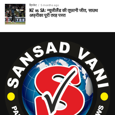
क्रिकेट
5 months ago
NZ vs SA: न्यूजीलैंड की तूफानी जीत, साउथ
अफ्रीका पूरी तरह पस्त