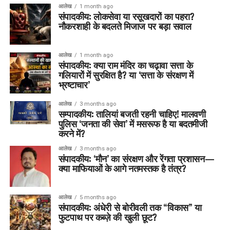
आलेख
1 month ago
संपादकीय: लोकसेवा या रसूखदारों का पहरा?
नौकरशाही के बदलते मिजाज पर बड़ा सवाल
आलेख
1 month ago
संपादकीय: क्या राम मंदिर का चढ़ावा सत्ता के
गलियारों में सुरक्षित है? या ‘सत्ता के संरक्षण में
भ्रष्टाचार’
आलेख
3 months ago
सम्पादकीय: तालियां बजती रहनी चाहिए! मालवणी
पुलिस ‘जनता की सेवा’ में मसरूफ है या बदतमीजी
करने में?
आलेख
3 months ago
संपादकीय: ‘मौन’ का संरक्षण और रेंगता प्रशासन—
क्या माफियाओं के आगे नतमस्तक है तंत्र?
आलेख
5 months ago
संपादकीय: अंधेरी से बोरीवली तक “विकास” या
फुटपाथ पर कब्ज़े की खुली छूट?