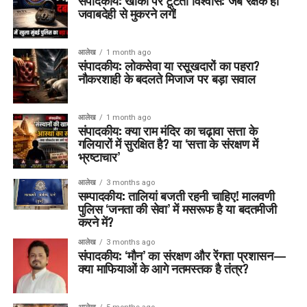
संपादकीय: खाकी पर टूटता विश्वास: जब रक्षक ही
जवाबदेही से मुकरने लगें!
आलेख
1 month ago
संपादकीय: लोकसेवा या रसूखदारों का पहरा?
नौकरशाही के बदलते मिजाज पर बड़ा सवाल
आलेख
1 month ago
संपादकीय: क्या राम मंदिर का चढ़ावा सत्ता के
गलियारों में सुरक्षित है? या ‘सत्ता के संरक्षण में
भ्रष्टाचार’
आलेख
3 months ago
सम्पादकीय: तालियां बजती रहनी चाहिए! मालवणी
पुलिस ‘जनता की सेवा’ में मसरूफ है या बदतमीजी
करने में?
आलेख
3 months ago
संपादकीय: ‘मौन’ का संरक्षण और रेंगता प्रशासन—
क्या माफियाओं के आगे नतमस्तक है तंत्र?