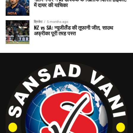
में दायर की याचिका
क्रिकेट
5 months ago
NZ vs SA: न्यूजीलैंड की तूफानी जीत, साउथ
अफ्रीका पूरी तरह पस्त