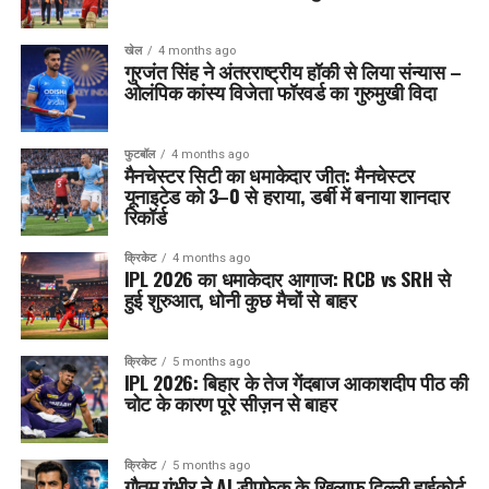
खेल
4 months ago
गुरजंत सिंह ने अंतरराष्ट्रीय हॉकी से लिया संन्यास –
ओलंपिक कांस्य विजेता फॉरवर्ड का गुरुमुखी विदा
फुटबॉल
4 months ago
मैनचेस्टर सिटी का धमाकेदार जीत: मैनचेस्टर
यूनाइटेड को 3–0 से हराया, डर्बी में बनाया शानदार
रिकॉर्ड
क्रिकेट
4 months ago
IPL 2026 का धमाकेदार आगाज: RCB vs SRH से
हुई शुरुआत, धोनी कुछ मैचों से बाहर
क्रिकेट
5 months ago
IPL 2026: बिहार के तेज गेंदबाज आकाशदीप पीठ की
चोट के कारण पूरे सीज़न से बाहर
क्रिकेट
5 months ago
गौतम गंभीर ने AI डीपफेक के खिलाफ दिल्ली हाईकोर्ट