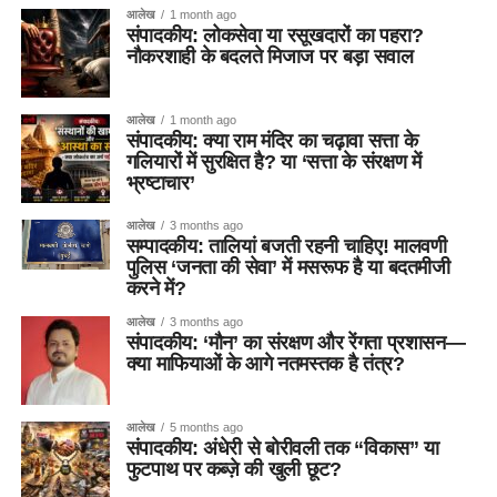
आलेख
1 month ago
संपादकीय: लोकसेवा या रसूखदारों का पहरा?
नौकरशाही के बदलते मिजाज पर बड़ा सवाल
आलेख
1 month ago
संपादकीय: क्या राम मंदिर का चढ़ावा सत्ता के
गलियारों में सुरक्षित है? या ‘सत्ता के संरक्षण में
भ्रष्टाचार’
आलेख
3 months ago
सम्पादकीय: तालियां बजती रहनी चाहिए! मालवणी
पुलिस ‘जनता की सेवा’ में मसरूफ है या बदतमीजी
करने में?
आलेख
3 months ago
संपादकीय: ‘मौन’ का संरक्षण और रेंगता प्रशासन—
क्या माफियाओं के आगे नतमस्तक है तंत्र?
आलेख
5 months ago
संपादकीय: अंधेरी से बोरीवली तक “विकास” या
फुटपाथ पर कब्ज़े की खुली छूट?