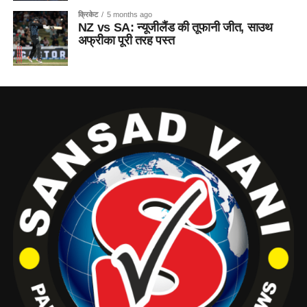
क्रिकेट
5 months ago
NZ vs SA: न्यूजीलैंड की तूफानी जीत, साउथ
अफ्रीका पूरी तरह पस्त