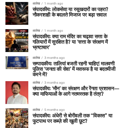
आलेख
1 month ago
संपादकीय: लोकसेवा या रसूखदारों का पहरा?
नौकरशाही के बदलते मिजाज पर बड़ा सवाल
आलेख
1 month ago
संपादकीय: क्या राम मंदिर का चढ़ावा सत्ता के
गलियारों में सुरक्षित है? या ‘सत्ता के संरक्षण में
भ्रष्टाचार’
आलेख
3 months ago
सम्पादकीय: तालियां बजती रहनी चाहिए! मालवणी
पुलिस ‘जनता की सेवा’ में मसरूफ है या बदतमीजी
करने में?
आलेख
3 months ago
संपादकीय: ‘मौन’ का संरक्षण और रेंगता प्रशासन—
क्या माफियाओं के आगे नतमस्तक है तंत्र?
आलेख
5 months ago
संपादकीय: अंधेरी से बोरीवली तक “विकास” या
फुटपाथ पर कब्ज़े की खुली छूट?