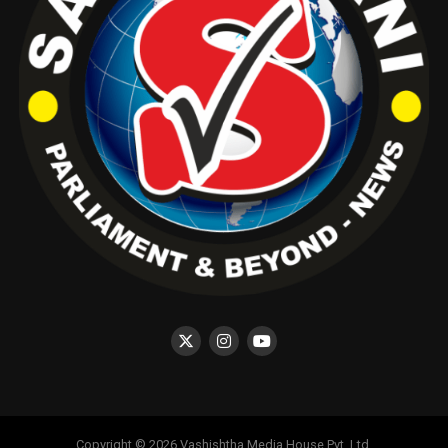
Copyright © 2026 Vashishtha Media House Pvt. Ltd.