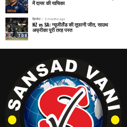
में दायर की याचिका
क्रिकेट
5 months ago
NZ vs SA: न्यूजीलैंड की तूफानी जीत, साउथ
अफ्रीका पूरी तरह पस्त