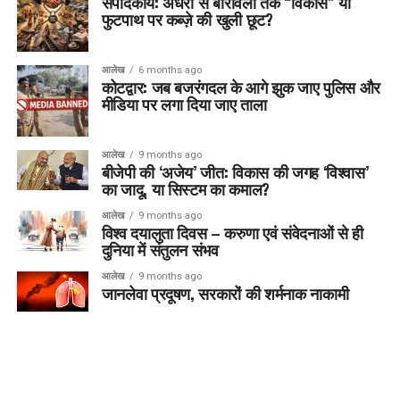
संपादकीय: अंधेरी से बोरीवली तक “विकास” या
फुटपाथ पर कब्ज़े की खुली छूट?
आलेख
6 months ago
कोटद्वार: जब बजरंगदल के आगे झुक जाए पुलिस और
मीडिया पर लगा दिया जाए ताला
आलेख
9 months ago
बीजेपी की ‘अजेय’ जीत: विकास की जगह ‘विश्वास’
का जादू, या सिस्टम का कमाल?
आलेख
9 months ago
विश्व दयालुता दिवस – करुणा एवं संवेदनाओं से ही
दुनिया में संतुलन संभव
आलेख
9 months ago
जानलेवा प्रदूषण, सरकारों की शर्मनाक नाकामी