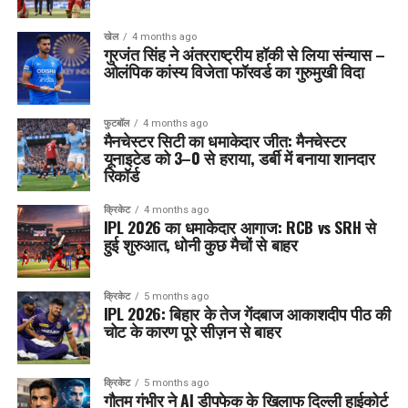
खेल
4 months ago
गुरजंत सिंह ने अंतरराष्ट्रीय हॉकी से लिया संन्यास –
ओलंपिक कांस्य विजेता फॉरवर्ड का गुरुमुखी विदा
फुटबॉल
4 months ago
मैनचेस्टर सिटी का धमाकेदार जीत: मैनचेस्टर
यूनाइटेड को 3–0 से हराया, डर्बी में बनाया शानदार
रिकॉर्ड
क्रिकेट
4 months ago
IPL 2026 का धमाकेदार आगाज: RCB vs SRH से
हुई शुरुआत, धोनी कुछ मैचों से बाहर
क्रिकेट
5 months ago
IPL 2026: बिहार के तेज गेंदबाज आकाशदीप पीठ की
चोट के कारण पूरे सीज़न से बाहर
क्रिकेट
5 months ago
गौतम गंभीर ने AI डीपफेक के खिलाफ दिल्ली हाईकोर्ट