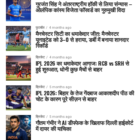
गुरजंत सिंह ने अंतरराष्ट्रीय हॉकी से लिया संन्यास –
ओलंपिक कांस्य विजेता फॉरवर्ड का गुरुमुखी विदा
फुटबॉल
4 months ago
मैनचेस्टर सिटी का धमाकेदार जीत: मैनचेस्टर
यूनाइटेड को 3–0 से हराया, डर्बी में बनाया शानदार
रिकॉर्ड
क्रिकेट
4 months ago
IPL 2026 का धमाकेदार आगाज: RCB vs SRH से
हुई शुरुआत, धोनी कुछ मैचों से बाहर
क्रिकेट
5 months ago
IPL 2026: बिहार के तेज गेंदबाज आकाशदीप पीठ की
चोट के कारण पूरे सीज़न से बाहर
क्रिकेट
5 months ago
गौतम गंभीर ने AI डीपफेक के खिलाफ दिल्ली हाईकोर्ट
में दायर की याचिका