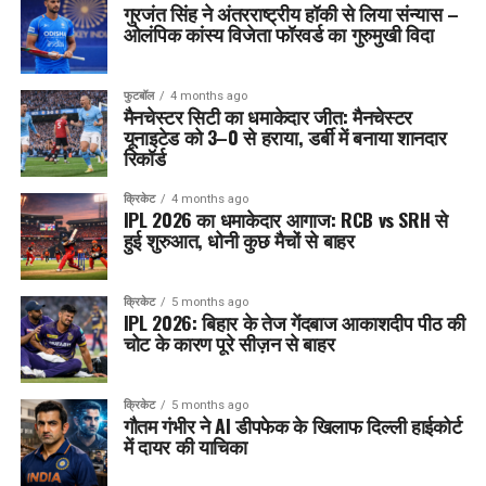
गुरजंत सिंह ने अंतरराष्ट्रीय हॉकी से लिया संन्यास –
ओलंपिक कांस्य विजेता फॉरवर्ड का गुरुमुखी विदा
फुटबॉल
4 months ago
मैनचेस्टर सिटी का धमाकेदार जीत: मैनचेस्टर
यूनाइटेड को 3–0 से हराया, डर्बी में बनाया शानदार
रिकॉर्ड
क्रिकेट
4 months ago
IPL 2026 का धमाकेदार आगाज: RCB vs SRH से
हुई शुरुआत, धोनी कुछ मैचों से बाहर
क्रिकेट
5 months ago
IPL 2026: बिहार के तेज गेंदबाज आकाशदीप पीठ की
चोट के कारण पूरे सीज़न से बाहर
क्रिकेट
5 months ago
गौतम गंभीर ने AI डीपफेक के खिलाफ दिल्ली हाईकोर्ट
में दायर की याचिका