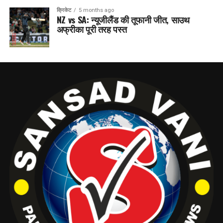
क्रिकेट
5 months ago
NZ vs SA: न्यूजीलैंड की तूफानी जीत, साउथ
अफ्रीका पूरी तरह पस्त