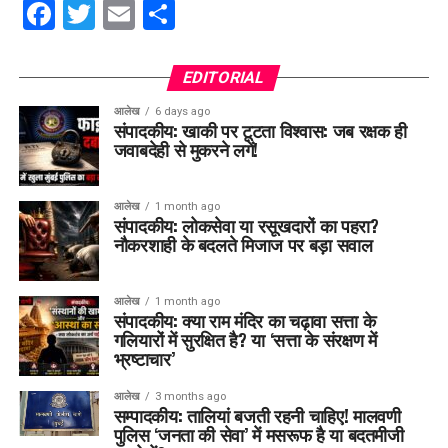
Facebook
Twitter
Email
Share
EDITORIAL
आलेख
6 days ago
संपादकीय: खाकी पर टूटता विश्वास: जब रक्षक ही
जवाबदेही से मुकरने लगें!
आलेख
1 month ago
संपादकीय: लोकसेवा या रसूखदारों का पहरा?
नौकरशाही के बदलते मिजाज पर बड़ा सवाल
आलेख
1 month ago
संपादकीय: क्या राम मंदिर का चढ़ावा सत्ता के
गलियारों में सुरक्षित है? या ‘सत्ता के संरक्षण में
भ्रष्टाचार’
आलेख
3 months ago
सम्पादकीय: तालियां बजती रहनी चाहिए! मालवणी
पुलिस ‘जनता की सेवा’ में मसरूफ है या बदतमीजी