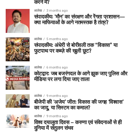
करने में?
आलेख
3 months ago
संपादकीय: ‘मौन’ का संरक्षण और रेंगता प्रशासन—
क्या माफियाओं के आगे नतमस्तक है तंत्र?
आलेख
5 months ago
संपादकीय: अंधेरी से बोरीवली तक “विकास” या
फुटपाथ पर कब्ज़े की खुली छूट?
आलेख
6 months ago
कोटद्वार: जब बजरंगदल के आगे झुक जाए पुलिस और
मीडिया पर लगा दिया जाए ताला
आलेख
9 months ago
बीजेपी की ‘अजेय’ जीत: विकास की जगह ‘विश्वास’
का जादू, या सिस्टम का कमाल?
आलेख
9 months ago
विश्व दयालुता दिवस – करुणा एवं संवेदनाओं से ही
दुनिया में संतुलन संभव