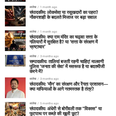
आलेख
1 month ago
संपादकीय: लोकसेवा या रसूखदारों का पहरा?
नौकरशाही के बदलते मिजाज पर बड़ा सवाल
आलेख
1 month ago
संपादकीय: क्या राम मंदिर का चढ़ावा सत्ता के
गलियारों में सुरक्षित है? या ‘सत्ता के संरक्षण में
भ्रष्टाचार’
आलेख
3 months ago
सम्पादकीय: तालियां बजती रहनी चाहिए! मालवणी
पुलिस ‘जनता की सेवा’ में मसरूफ है या बदतमीजी
करने में?
आलेख
3 months ago
संपादकीय: ‘मौन’ का संरक्षण और रेंगता प्रशासन—
क्या माफियाओं के आगे नतमस्तक है तंत्र?
आलेख
5 months ago
संपादकीय: अंधेरी से बोरीवली तक “विकास” या
फुटपाथ पर कब्ज़े की खुली छूट?