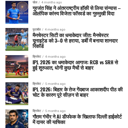
खेल
4 months ago
गुरजंत सिंह ने अंतरराष्ट्रीय हॉकी से लिया संन्यास –
ओलंपिक कांस्य विजेता फॉरवर्ड का गुरुमुखी विदा
फुटबॉल
4 months ago
मैनचेस्टर सिटी का धमाकेदार जीत: मैनचेस्टर
यूनाइटेड को 3–0 से हराया, डर्बी में बनाया शानदार
रिकॉर्ड
क्रिकेट
4 months ago
IPL 2026 का धमाकेदार आगाज: RCB vs SRH से
हुई शुरुआत, धोनी कुछ मैचों से बाहर
क्रिकेट
5 months ago
IPL 2026: बिहार के तेज गेंदबाज आकाशदीप पीठ की
चोट के कारण पूरे सीज़न से बाहर
क्रिकेट
5 months ago
गौतम गंभीर ने AI डीपफेक के खिलाफ दिल्ली हाईकोर्ट
में दायर की याचिका