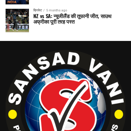
क्रिकेट
5 months ago
NZ vs SA: न्यूजीलैंड की तूफानी जीत, साउथ
अफ्रीका पूरी तरह पस्त