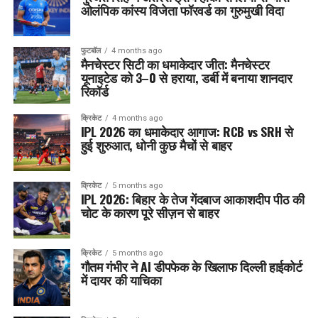
ओलंपिक कांस्य विजेता फॉरवर्ड का गुरुमुखी विदा
फुटबॉल
4 months ago
मैनचेस्टर सिटी का धमाकेदार जीत: मैनचेस्टर
यूनाइटेड को 3–0 से हराया, डर्बी में बनाया शानदार
रिकॉर्ड
क्रिकेट
4 months ago
IPL 2026 का धमाकेदार आगाज: RCB vs SRH से
हुई शुरुआत, धोनी कुछ मैचों से बाहर
क्रिकेट
5 months ago
IPL 2026: बिहार के तेज गेंदबाज आकाशदीप पीठ की
चोट के कारण पूरे सीज़न से बाहर
क्रिकेट
5 months ago
गौतम गंभीर ने AI डीपफेक के खिलाफ दिल्ली हाईकोर्ट
में दायर की याचिका