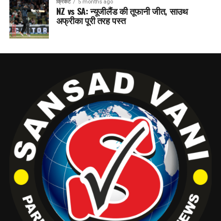
क्रिकेट
5 months ago
NZ vs SA: न्यूजीलैंड की तूफानी जीत, साउथ
अफ्रीका पूरी तरह पस्त