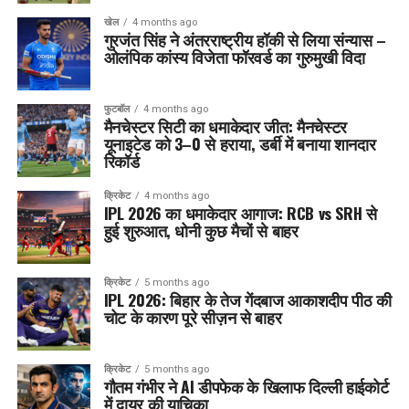
खेल
4 months ago
गुरजंत सिंह ने अंतरराष्ट्रीय हॉकी से लिया संन्यास –
ओलंपिक कांस्य विजेता फॉरवर्ड का गुरुमुखी विदा
फुटबॉल
4 months ago
मैनचेस्टर सिटी का धमाकेदार जीत: मैनचेस्टर
यूनाइटेड को 3–0 से हराया, डर्बी में बनाया शानदार
रिकॉर्ड
क्रिकेट
4 months ago
IPL 2026 का धमाकेदार आगाज: RCB vs SRH से
हुई शुरुआत, धोनी कुछ मैचों से बाहर
क्रिकेट
5 months ago
IPL 2026: बिहार के तेज गेंदबाज आकाशदीप पीठ की
चोट के कारण पूरे सीज़न से बाहर
क्रिकेट
5 months ago
गौतम गंभीर ने AI डीपफेक के खिलाफ दिल्ली हाईकोर्ट
में दायर की याचिका