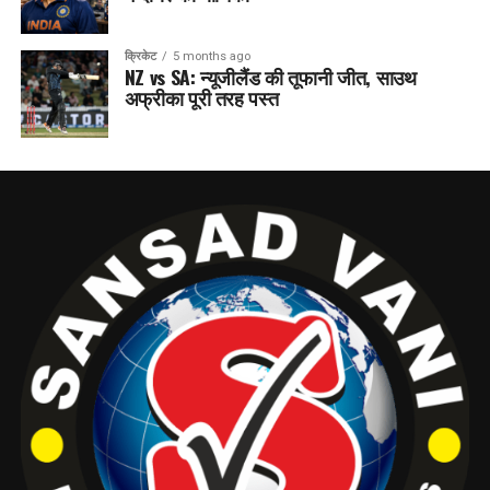
क्रिकेट
5 months ago
NZ vs SA: न्यूजीलैंड की तूफानी जीत, साउथ
अफ्रीका पूरी तरह पस्त