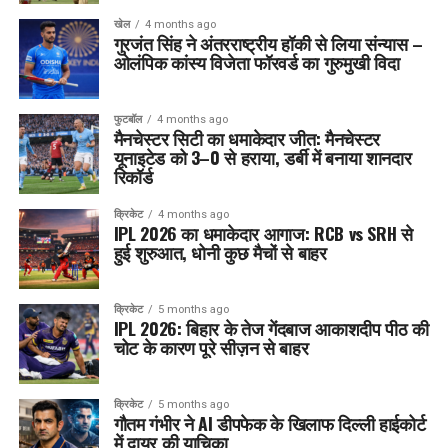
खेल
4 months ago
गुरजंत सिंह ने अंतरराष्ट्रीय हॉकी से लिया संन्यास –
ओलंपिक कांस्य विजेता फॉरवर्ड का गुरुमुखी विदा
फुटबॉल
4 months ago
मैनचेस्टर सिटी का धमाकेदार जीत: मैनचेस्टर
यूनाइटेड को 3–0 से हराया, डर्बी में बनाया शानदार
रिकॉर्ड
क्रिकेट
4 months ago
IPL 2026 का धमाकेदार आगाज: RCB vs SRH से
हुई शुरुआत, धोनी कुछ मैचों से बाहर
क्रिकेट
5 months ago
IPL 2026: बिहार के तेज गेंदबाज आकाशदीप पीठ की
चोट के कारण पूरे सीज़न से बाहर
क्रिकेट
5 months ago
गौतम गंभीर ने AI डीपफेक के खिलाफ दिल्ली हाईकोर्ट
में दायर की याचिका