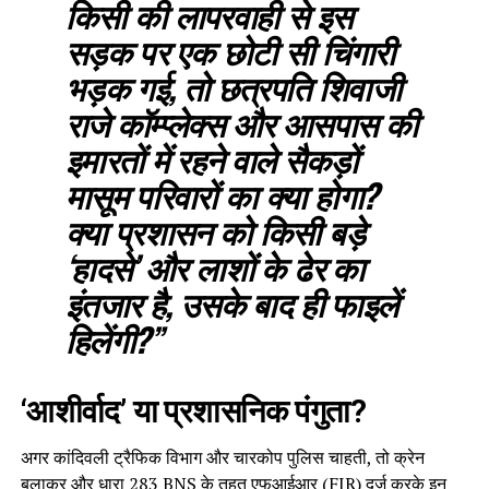
किसी की लापरवाही से इस
सड़क पर एक छोटी सी चिंगारी
भड़क गई, तो छत्रपति शिवाजी
राजे कॉम्प्लेक्स और आसपास की
इमारतों में रहने वाले सैकड़ों
मासूम परिवारों का क्या होगा?
क्या प्रशासन को किसी बड़े
‘हादसे’ और लाशों के ढेर का
इंतजार है, उसके बाद ही फाइलें
हिलेंगी?”
‘आशीर्वाद’ या प्रशासनिक पंगुता?
अगर कांदिवली ट्रैफिक विभाग और चारकोप पुलिस चाहती, तो क्रेन
बुलाकर और धारा 283 BNS के तहत एफआईआर (FIR) दर्ज करके इन