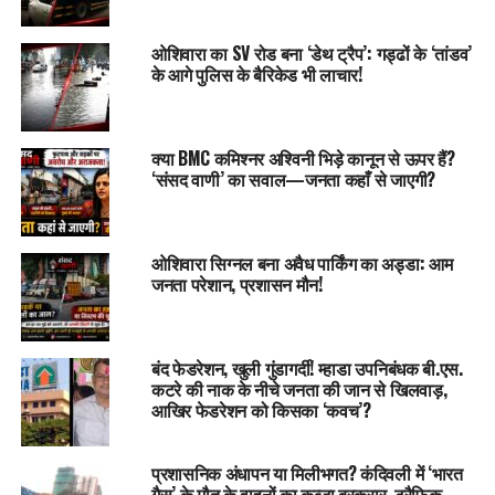
ओशिवारा का SV रोड बना ‘डेथ ट्रैप’: गड्ढों के ‘तांडव’
के आगे पुलिस के बैरिकेड भी लाचार!
क्या BMC कमिश्नर अश्विनी भिड़े कानून से ऊपर हैं?
‘संसद वाणी’ का सवाल—जनता कहाँ से जाएगी?
ओशिवारा सिग्नल बना अवैध पार्किंग का अड्डा: आम
जनता परेशान, प्रशासन मौन!
बंद फेडरेशन, खुली गुंडागर्दी! म्हाडा उपनिबंधक बी.एस.
कटरे की नाक के नीचे जनता की जान से खिलवाड़,
आखिर फेडरेशन को किसका ‘कवच’?
प्रशासनिक अंधापन या मिलीभगत? कंदिवली में ‘भारत
गैस’ के मौत के वाहनों का कब्जा बरकरार, ट्रैफिक