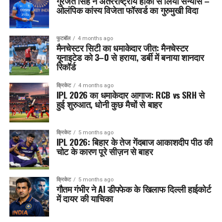
गुरजंत सिंह ने अंतरराष्ट्रीय हॉकी से लिया संन्यास –
ओलंपिक कांस्य विजेता फॉरवर्ड का गुरुमुखी विदा
फुटबॉल
4 months ago
मैनचेस्टर सिटी का धमाकेदार जीत: मैनचेस्टर
यूनाइटेड को 3–0 से हराया, डर्बी में बनाया शानदार
रिकॉर्ड
क्रिकेट
4 months ago
IPL 2026 का धमाकेदार आगाज: RCB vs SRH से
हुई शुरुआत, धोनी कुछ मैचों से बाहर
क्रिकेट
5 months ago
IPL 2026: बिहार के तेज गेंदबाज आकाशदीप पीठ की
चोट के कारण पूरे सीज़न से बाहर
क्रिकेट
5 months ago
गौतम गंभीर ने AI डीपफेक के खिलाफ दिल्ली हाईकोर्ट
में दायर की याचिका