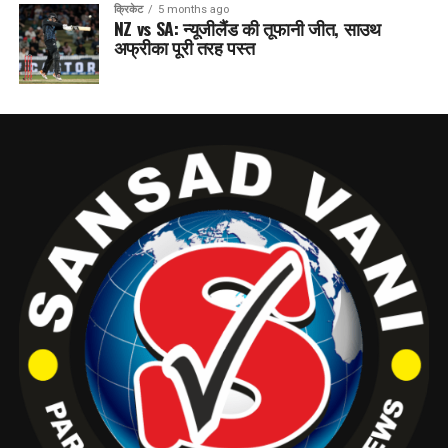
क्रिकेट
5 months ago
NZ vs SA: न्यूजीलैंड की तूफानी जीत, साउथ
अफ्रीका पूरी तरह पस्त