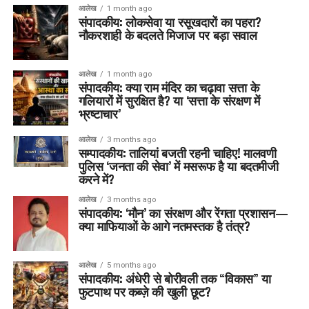
आलेख
1 month ago
संपादकीय: लोकसेवा या रसूखदारों का पहरा?
नौकरशाही के बदलते मिजाज पर बड़ा सवाल
आलेख
1 month ago
संपादकीय: क्या राम मंदिर का चढ़ावा सत्ता के
गलियारों में सुरक्षित है? या ‘सत्ता के संरक्षण में
भ्रष्टाचार’
आलेख
3 months ago
सम्पादकीय: तालियां बजती रहनी चाहिए! मालवणी
पुलिस ‘जनता की सेवा’ में मसरूफ है या बदतमीजी
करने में?
आलेख
3 months ago
संपादकीय: ‘मौन’ का संरक्षण और रेंगता प्रशासन—
क्या माफियाओं के आगे नतमस्तक है तंत्र?
आलेख
5 months ago
संपादकीय: अंधेरी से बोरीवली तक “विकास” या
फुटपाथ पर कब्ज़े की खुली छूट?