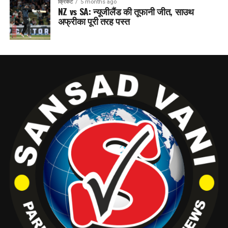
क्रिकेट
5 months ago
NZ vs SA: न्यूजीलैंड की तूफानी जीत, साउथ
अफ्रीका पूरी तरह पस्त