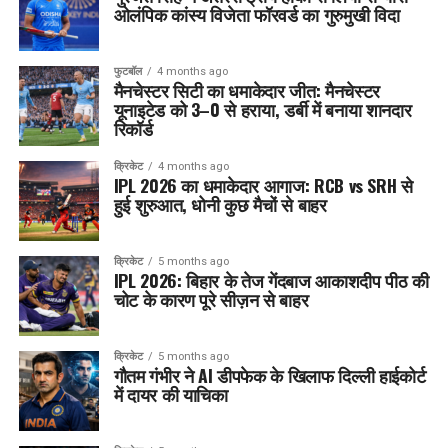
ओलंपिक कांस्य विजेता फॉरवर्ड का गुरुमुखी विदा
फुटबॉल
4 months ago
मैनचेस्टर सिटी का धमाकेदार जीत: मैनचेस्टर
यूनाइटेड को 3–0 से हराया, डर्बी में बनाया शानदार
रिकॉर्ड
क्रिकेट
4 months ago
IPL 2026 का धमाकेदार आगाज: RCB vs SRH से
हुई शुरुआत, धोनी कुछ मैचों से बाहर
क्रिकेट
5 months ago
IPL 2026: बिहार के तेज गेंदबाज आकाशदीप पीठ की
चोट के कारण पूरे सीज़न से बाहर
क्रिकेट
5 months ago
गौतम गंभीर ने AI डीपफेक के खिलाफ दिल्ली हाईकोर्ट
में दायर की याचिका