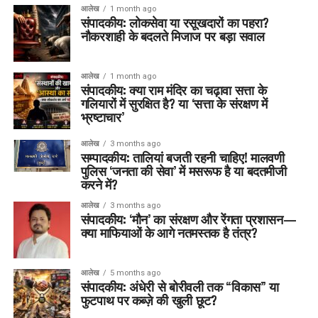
आलेख
1 month ago
संपादकीय: लोकसेवा या रसूखदारों का पहरा?
नौकरशाही के बदलते मिजाज पर बड़ा सवाल
आलेख
1 month ago
संपादकीय: क्या राम मंदिर का चढ़ावा सत्ता के
गलियारों में सुरक्षित है? या ‘सत्ता के संरक्षण में
भ्रष्टाचार’
आलेख
3 months ago
सम्पादकीय: तालियां बजती रहनी चाहिए! मालवणी
पुलिस ‘जनता की सेवा’ में मसरूफ है या बदतमीजी
करने में?
आलेख
3 months ago
संपादकीय: ‘मौन’ का संरक्षण और रेंगता प्रशासन—
क्या माफियाओं के आगे नतमस्तक है तंत्र?
आलेख
5 months ago
संपादकीय: अंधेरी से बोरीवली तक “विकास” या
फुटपाथ पर कब्ज़े की खुली छूट?