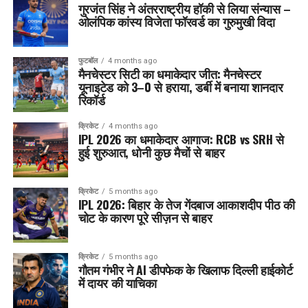
गुरजंत सिंह ने अंतरराष्ट्रीय हॉकी से लिया संन्यास –
ओलंपिक कांस्य विजेता फॉरवर्ड का गुरुमुखी विदा
फुटबॉल
4 months ago
मैनचेस्टर सिटी का धमाकेदार जीत: मैनचेस्टर
यूनाइटेड को 3–0 से हराया, डर्बी में बनाया शानदार
रिकॉर्ड
क्रिकेट
4 months ago
IPL 2026 का धमाकेदार आगाज: RCB vs SRH से
हुई शुरुआत, धोनी कुछ मैचों से बाहर
क्रिकेट
5 months ago
IPL 2026: बिहार के तेज गेंदबाज आकाशदीप पीठ की
चोट के कारण पूरे सीज़न से बाहर
क्रिकेट
5 months ago
गौतम गंभीर ने AI डीपफेक के खिलाफ दिल्ली हाईकोर्ट
में दायर की याचिका