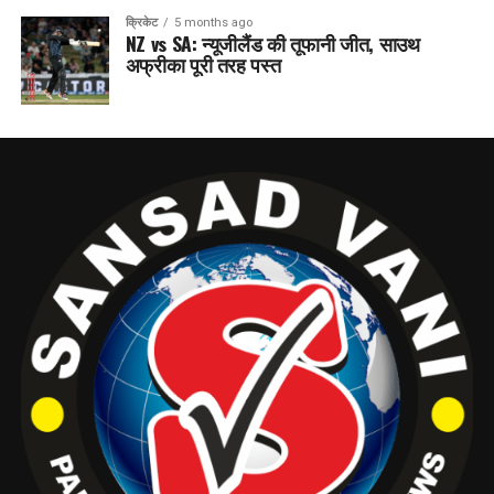
क्रिकेट
5 months ago
NZ vs SA: न्यूजीलैंड की तूफानी जीत, साउथ
अफ्रीका पूरी तरह पस्त