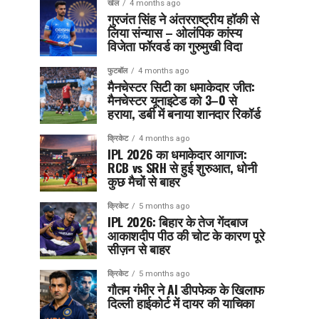
खेल
4 months ago
गुरजंत सिंह ने अंतरराष्ट्रीय हॉकी से
लिया संन्यास – ओलंपिक कांस्य
विजेता फॉरवर्ड का गुरुमुखी विदा
फुटबॉल
4 months ago
मैनचेस्टर सिटी का धमाकेदार जीत:
मैनचेस्टर यूनाइटेड को 3–0 से
हराया, डर्बी में बनाया शानदार रिकॉर्ड
क्रिकेट
4 months ago
IPL 2026 का धमाकेदार आगाज:
RCB vs SRH से हुई शुरुआत, धोनी
कुछ मैचों से बाहर
क्रिकेट
5 months ago
IPL 2026: बिहार के तेज गेंदबाज
आकाशदीप पीठ की चोट के कारण पूरे
सीज़न से बाहर
क्रिकेट
5 months ago
गौतम गंभीर ने AI डीपफेक के खिलाफ
दिल्ली हाईकोर्ट में दायर की याचिका