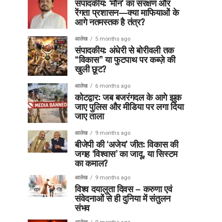
संपादकीय: ‘मौन’ का संरक्षण और
रेंगता प्रशासन—क्या माफियाओं के
आगे नतमस्तक है तंत्र?
आलेख
5 months ago
संपादकीय: अंधेरी से बोरीवली तक
“विकास” या फुटपाथ पर कब्ज़े की
खुली छूट?
आलेख
6 months ago
कोटद्वार: जब बजरंगदल के आगे झुक
जाए पुलिस और मीडिया पर लगा दिया
जाए ताला
आलेख
9 months ago
बीजेपी की ‘अजेय’ जीत: विकास की
जगह ‘विश्वास’ का जादू, या सिस्टम
का कमाल?
आलेख
9 months ago
विश्व दयालुता दिवस – करुणा एवं
संवेदनाओं से ही दुनिया में संतुलन
संभव