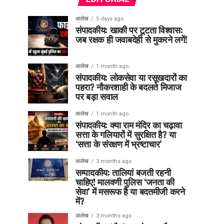
आलेख
5 days ago
संपादकीय: खाकी पर टूटता विश्वास:
जब रक्षक ही जवाबदेही से मुकरने लगें!
आलेख
1 month ago
संपादकीय: लोकसेवा या रसूखदारों का
पहरा? नौकरशाही के बदलते मिजाज
पर बड़ा सवाल
आलेख
1 month ago
संपादकीय: क्या राम मंदिर का चढ़ावा
सत्ता के गलियारों में सुरक्षित है? या
‘सत्ता के संरक्षण में भ्रष्टाचार’
आलेख
3 months ago
सम्पादकीय: तालियां बजती रहनी
चाहिए! मालवणी पुलिस ‘जनता की
सेवा’ में मसरूफ है या बदतमीजी करने
में?
आलेख
3 months ago