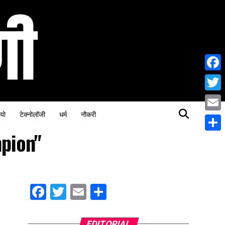
Face
Twitt
यो
टेक्नोलॉजी
धर्म
नौकरी
Email
pion"
Share
Facebook
Twitter
Email
Share
EDITORIAL