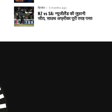
क्रिकेट
5 months ago
NZ vs SA: न्यूजीलैंड की तूफानी
जीत, साउथ अफ्रीका पूरी तरह पस्त