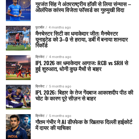
गुरजंत सिंह ने अंतरराष्ट्रीय हॉकी से लिया संन्यास –
ओलंपिक कांस्य विजेता फॉरवर्ड का गुरुमुखी विदा
फुटबॉल
4 months ago
मैनचेस्टर सिटी का धमाकेदार जीत: मैनचेस्टर
यूनाइटेड को 3–0 से हराया, डर्बी में बनाया शानदार
रिकॉर्ड
क्रिकेट
4 months ago
IPL 2026 का धमाकेदार आगाज: RCB vs SRH से
हुई शुरुआत, धोनी कुछ मैचों से बाहर
क्रिकेट
5 months ago
IPL 2026: बिहार के तेज गेंदबाज आकाशदीप पीठ की
चोट के कारण पूरे सीज़न से बाहर
क्रिकेट
5 months ago
गौतम गंभीर ने AI डीपफेक के खिलाफ दिल्ली हाईकोर्ट
में दायर की याचिका