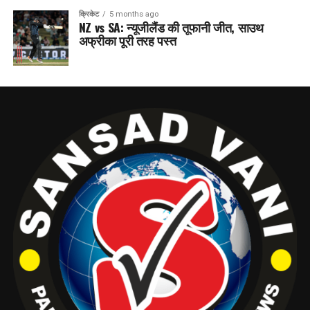
क्रिकेट
5 months ago
NZ vs SA: न्यूजीलैंड की तूफानी जीत, साउथ
अफ्रीका पूरी तरह पस्त