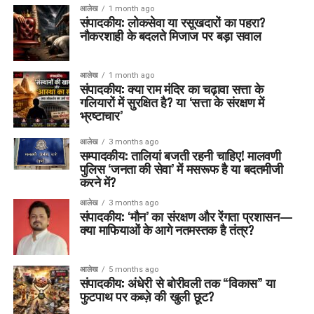
आलेख
1 month ago
संपादकीय: लोकसेवा या रसूखदारों का पहरा?
नौकरशाही के बदलते मिजाज पर बड़ा सवाल
आलेख
1 month ago
संपादकीय: क्या राम मंदिर का चढ़ावा सत्ता के
गलियारों में सुरक्षित है? या ‘सत्ता के संरक्षण में
भ्रष्टाचार’
आलेख
3 months ago
सम्पादकीय: तालियां बजती रहनी चाहिए! मालवणी
पुलिस ‘जनता की सेवा’ में मसरूफ है या बदतमीजी
करने में?
आलेख
3 months ago
संपादकीय: ‘मौन’ का संरक्षण और रेंगता प्रशासन—
क्या माफियाओं के आगे नतमस्तक है तंत्र?
आलेख
5 months ago
संपादकीय: अंधेरी से बोरीवली तक “विकास” या
फुटपाथ पर कब्ज़े की खुली छूट?