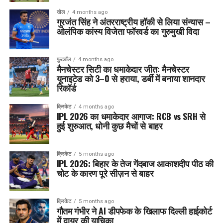
खेल
4 months ago
गुरजंत सिंह ने अंतरराष्ट्रीय हॉकी से लिया संन्यास –
ओलंपिक कांस्य विजेता फॉरवर्ड का गुरुमुखी विदा
फुटबॉल
4 months ago
मैनचेस्टर सिटी का धमाकेदार जीत: मैनचेस्टर
यूनाइटेड को 3–0 से हराया, डर्बी में बनाया शानदार
रिकॉर्ड
क्रिकेट
4 months ago
IPL 2026 का धमाकेदार आगाज: RCB vs SRH से
हुई शुरुआत, धोनी कुछ मैचों से बाहर
क्रिकेट
5 months ago
IPL 2026: बिहार के तेज गेंदबाज आकाशदीप पीठ की
चोट के कारण पूरे सीज़न से बाहर
क्रिकेट
5 months ago
गौतम गंभीर ने AI डीपफेक के खिलाफ दिल्ली हाईकोर्ट
में दायर की याचिका