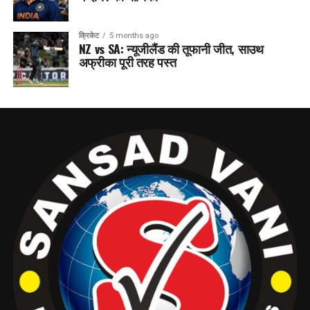
क्रिकेट
5 months ago
NZ vs SA: न्यूजीलैंड की तूफानी जीत, साउथ
अफ्रीका पूरी तरह पस्त