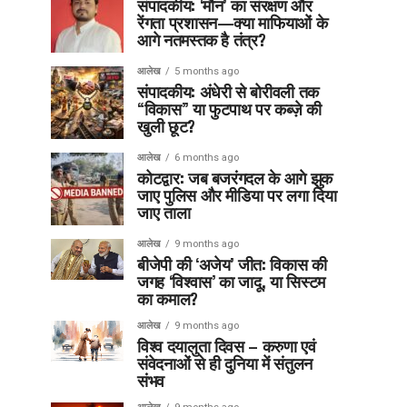
संपादकीय: ‘मौन’ का संरक्षण और
रेंगता प्रशासन—क्या माफियाओं के
आगे नतमस्तक है तंत्र?
आलेख
5 months ago
संपादकीय: अंधेरी से बोरीवली तक
“विकास” या फुटपाथ पर कब्ज़े की
खुली छूट?
आलेख
6 months ago
कोटद्वार: जब बजरंगदल के आगे झुक
जाए पुलिस और मीडिया पर लगा दिया
जाए ताला
आलेख
9 months ago
बीजेपी की ‘अजेय’ जीत: विकास की
जगह ‘विश्वास’ का जादू, या सिस्टम
का कमाल?
आलेख
9 months ago
विश्व दयालुता दिवस – करुणा एवं
संवेदनाओं से ही दुनिया में संतुलन
संभव