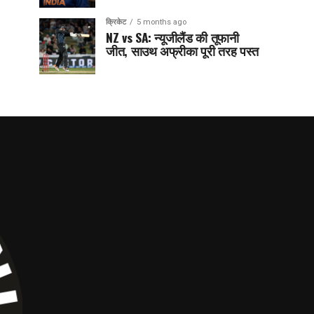
क्रिकेट
5 months ago
NZ vs SA: न्यूजीलैंड की तूफानी
जीत, साउथ अफ्रीका पूरी तरह पस्त