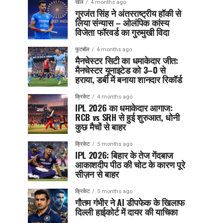
खेल
4 months ago
गुरजंत सिंह ने अंतरराष्ट्रीय हॉकी से
लिया संन्यास – ओलंपिक कांस्य
विजेता फॉरवर्ड का गुरुमुखी विदा
फुटबॉल
4 months ago
मैनचेस्टर सिटी का धमाकेदार जीत:
मैनचेस्टर यूनाइटेड को 3–0 से
हराया, डर्बी में बनाया शानदार रिकॉर्ड
क्रिकेट
4 months ago
IPL 2026 का धमाकेदार आगाज:
RCB vs SRH से हुई शुरुआत, धोनी
कुछ मैचों से बाहर
क्रिकेट
5 months ago
IPL 2026: बिहार के तेज गेंदबाज
आकाशदीप पीठ की चोट के कारण पूरे
सीज़न से बाहर
क्रिकेट
5 months ago
गौतम गंभीर ने AI डीपफेक के खिलाफ
दिल्ली हाईकोर्ट में दायर की याचिका