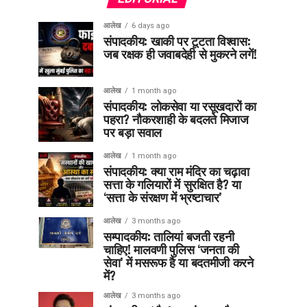
आलेख
6 days ago
संपादकीय: खाकी पर टूटता विश्वास:
जब रक्षक ही जवाबदेही से मुकरने लगें!
आलेख
1 month ago
संपादकीय: लोकसेवा या रसूखदारों का
पहरा? नौकरशाही के बदलते मिजाज
पर बड़ा सवाल
आलेख
1 month ago
संपादकीय: क्या राम मंदिर का चढ़ावा
सत्ता के गलियारों में सुरक्षित है? या
‘सत्ता के संरक्षण में भ्रष्टाचार’
आलेख
3 months ago
सम्पादकीय: तालियां बजती रहनी
चाहिए! मालवणी पुलिस ‘जनता की
सेवा’ में मसरूफ है या बदतमीजी करने
में?
आलेख
3 months ago